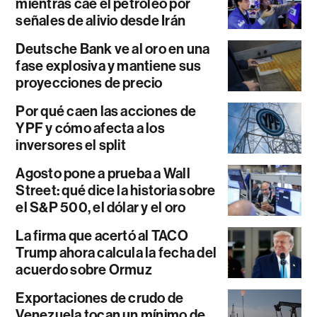
mientras cae el petróleo por
señales de alivio desde Irán
Deutsche Bank ve al oro en una
fase explosiva y mantiene sus
proyecciones de precio
Por qué caen las acciones de
YPF y cómo afecta a los
inversores el split
Agosto pone a prueba a Wall
Street: qué dice la historia sobre
el S&P 500, el dólar y el oro
La firma que acertó al TACO
Trump ahora calcula la fecha del
acuerdo sobre Ormuz
Exportaciones de crudo de
Venezuela tocan un mínimo de