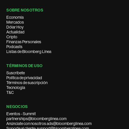
SOBRE NOSOTROS
Economía
Mercados
Dólar Hoy
Actualidad
Cripto
Finanzas Personales
Podcasts
Listas de Bloomberg Línea
TÉRMINOS DE USO
Suscríbete
Política de privacidad
Términos de suscripción
Tecnología
T&C
NEGOCIOS
Eventos - Summit
partnerships@bloomberglinea.com
Anúnciate con nosotros ads@bloomberglinea.com
Soporte al cliente: support@bloomberglinea.com