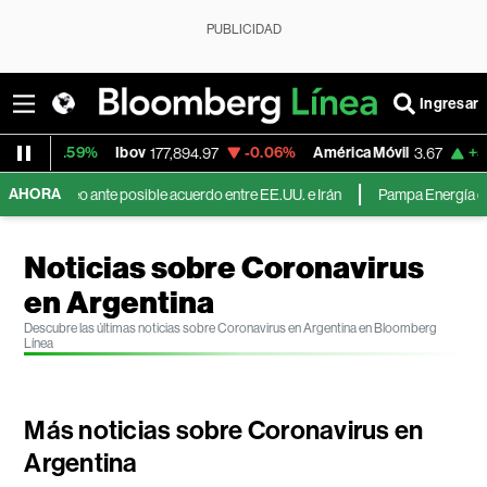
PUBLICIDAD
Ingresar
+2.59%
Ibov
-0.06%
América Móvil
+5.76%
177,894.97
3.67
AHORA
 petróleo ante posible acuerdo entre EE.UU. e Irán
Pampa Energía duplica 
Noticias sobre Coronavirus
en Argentina
Descubre las últimas noticias sobre Coronavirus en Argentina en Bloomberg
Línea
Más noticias sobre Coronavirus en
Argentina