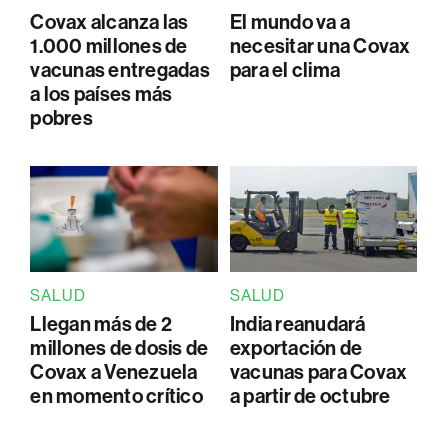
Covax alcanza las
El mundo va a
1.000 millones de
necesitar una Covax
vacunas entregadas
para el clima
a los países más
pobres
SALUD
SALUD
Llegan más de 2
India reanudará
millones de dosis de
exportación de
Covax a Venezuela
vacunas para Covax
en momento crítico
a partir de octubre