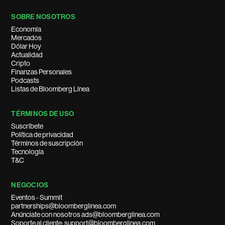
SOBRE NOSOTROS
Economía
Mercados
Dólar Hoy
Actualidad
Cripto
Finanzas Personales
Podcasts
Listas de Bloomberg Línea
TÉRMINOS DE USO
Suscríbete
Política de privacidad
Términos de suscripción
Tecnología
T&C
NEGOCIOS
Eventos - Summit
partnerships@bloomberglinea.com
Anúnciate con nosotros ads@bloomberglinea.com
Soporte al cliente: support@bloomberglinea.com