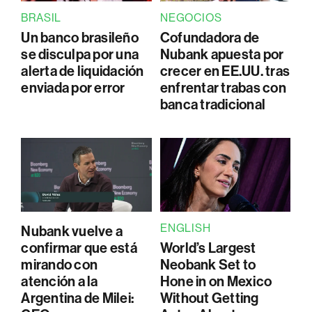
BRASIL
NEGOCIOS
Un banco brasileño
Cofundadora de
se disculpa por una
Nubank apuesta por
alerta de liquidación
crecer en EE.UU. tras
enviada por error
enfrentar trabas con
banca tradicional
ENGLISH
Nubank vuelve a
confirmar que está
World’s Largest
mirando con
Neobank Set to
atención a la
Hone in on Mexico
Argentina de Milei:
Without Getting