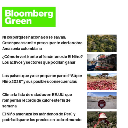
Ni los parques nacionales se salvan:
Greenpeace emite preocupante alerta sobre
Amazonía colombiana
¿Cómo invertir ante el fenómeno de El Niño?
Los activos y sectores que podrían ganar
Los países que ya se preparan para el “Súper
Niño 2026” y sus posibles consecuencias
Clima: la lista de estados en EE.UU. que
romperían récords de calor este fin de
semana
El Niño amenaza los arándanos de Perú y
podría disparar los precios en todo el mundo