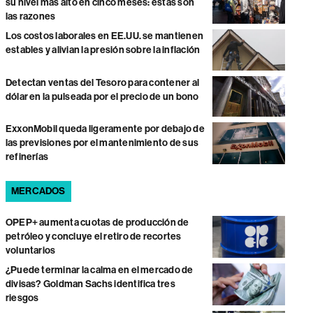
su nivel más alto en cinco meses: estas son
las razones
Los costos laborales en EE.UU. se mantienen
estables y alivian la presión sobre la inflación
Detectan ventas del Tesoro para contener al
dólar en la pulseada por el precio de un bono
ExxonMobil queda ligeramente por debajo de
las previsiones por el mantenimiento de sus
refinerías
MERCADOS
OPEP+ aumenta cuotas de producción de
petróleo y concluye el retiro de recortes
voluntarios
¿Puede terminar la calma en el mercado de
divisas? Goldman Sachs identifica tres
riesgos