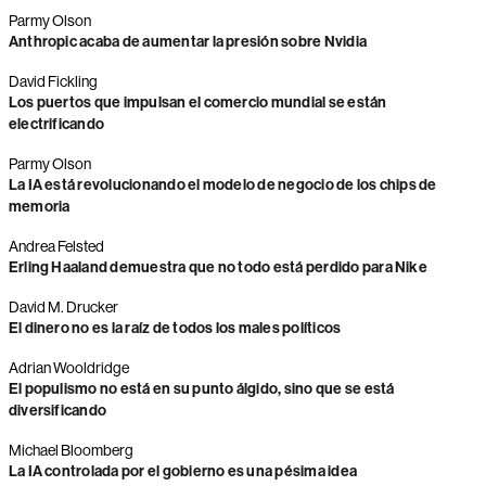
Parmy Olson
Anthropic acaba de aumentar la presión sobre Nvidia
David Fickling
Los puertos que impulsan el comercio mundial se están
electrificando
Parmy Olson
La IA está revolucionando el modelo de negocio de los chips de
memoria
Andrea Felsted
Erling Haaland demuestra que no todo está perdido para Nike
David M. Drucker
El dinero no es la raíz de todos los males políticos
Adrian Wooldridge
El populismo no está en su punto álgido, sino que se está
diversificando
Michael Bloomberg
La IA controlada por el gobierno es una pésima idea