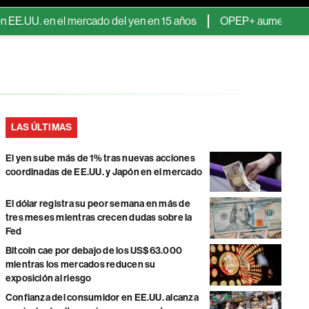
U. en el mercado del yen en 15 años
OPEP+ aumenta cuotas de p
LAS ÚLTIMAS
El yen sube más de 1% tras nuevas acciones
coordinadas de EE.UU. y Japón en el mercado
El dólar registra su peor semana en más de
tres meses mientras crecen dudas sobre la
Fed
Bitcoin cae por debajo de los US$63.000
mientras los mercados reducen su
exposición al riesgo
Confianza del consumidor en EE.UU. alcanza