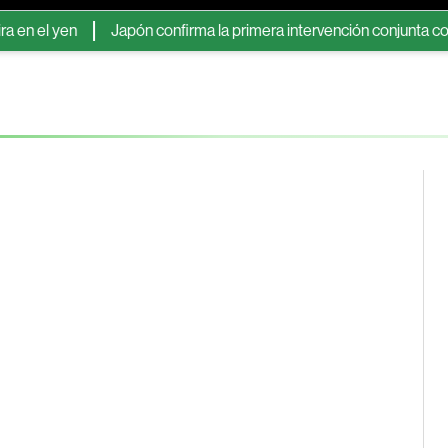
l yen
Japón confirma la primera intervención conjunta con EE.U