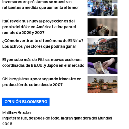
Inversores en préstamos se muestran
reticentes a medida que aumenta el temor
Itaú revela sus nuevas proyecciones del
precio del dólar en América Latina para el
remate de 2026 y 2027
¿Cómo invertir ante el fenómeno de El Niño?
Los activos y sectores que podrían ganar
El yen sube más de 1% tras nuevas acciones
coordinadas de EE.UU. y Japón en el mercado
Chile registra su peor segundo trimestre en
producción de cobre desde 2007
OPINIÓN BLOOMBERG
Matthew Brooker
Inglaterra fue, después de todo, la gran ganadora del Mundial
2026