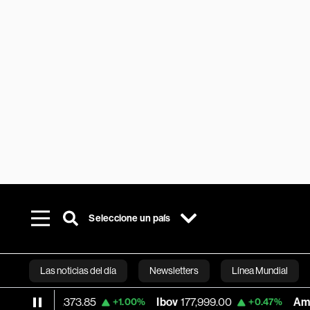
Seleccione un país
Las noticias del día
Newsletters
Línea Mundial
daq
25,373.85
Ibov
177,999.00
América M
+1.00%
+0.47%
Bloomberg 