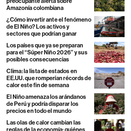
preocupante alerta sobre
Amazonía colombiana
¿Cómo invertir ante el fenómeno
de El Niño? Los activos y
sectores que podrían ganar
Los países que ya se preparan
para el “Súper Niño 2026” y sus
posibles consecuencias
Clima: la lista de estados en
EE.UU. que romperían récords de
calor este fin de semana
El Niño amenaza los arándanos
de Perú y podría disparar los
precios en todo el mundo
Las olas de calor cambian las
reglas de la economía: quiénes