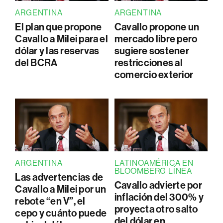
ARGENTINA
ARGENTINA
El plan que propone
Cavallo propone un
Cavallo a Milei para el
mercado libre pero
dólar y las reservas
sugiere sostener
del BCRA
restricciones al
comercio exterior
ARGENTINA
LATINOAMÉRICA EN
BLOOMBERG LÍNEA
Las advertencias de
Cavallo advierte por
Cavallo a Milei por un
inflación del 300% y
rebote “en V”, el
proyecta otro salto
cepo y cuánto puede
del dólar en