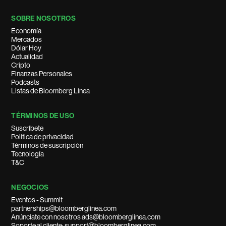
SOBRE NOSOTROS
Economía
Mercados
Dólar Hoy
Actualidad
Cripto
Finanzas Personales
Podcasts
Listas de Bloomberg Línea
TÉRMINOS DE USO
Suscríbete
Política de privacidad
Términos de suscripción
Tecnología
T&C
NEGOCIOS
Eventos - Summit
partnerships@bloomberglinea.com
Anúnciate con nosotros ads@bloomberglinea.com
Soporte al cliente: support@bloomberglinea.com