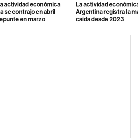
a actividad económica
La actividad económic
a se contrajo en abril
Argentina registra la 
 repunte en marzo
caída desde 2023