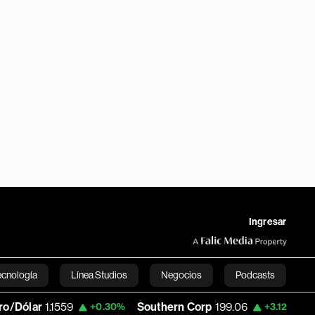
Ingresar
ecnología
Línea Studios
Negocios
Podcasts
1.1559
Southern Corp
199.06
Copa Hold
+0.30%
+3.12%
English