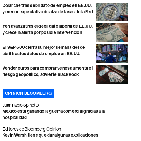
Dólar cae tras débil dato de empleo en EE.UU.
y menor expectativa de alza de tasas de la Fed
Yen avanza tras el débil dato laboral de EE.UU.
y crece la alerta por posible intervención
El S&P 500 cierra su mejor semana desde
abril tras los datos de empleo en EE.UU.
Vender euros para comprar yenes aumenta el
riesgo geopolítico, advierte BlackRock
OPINIÓN BLOOMBERG
Juan Pablo Spinetto
México está ganando la guerra comercial gracias a la
hospitalidad
Editores de Bloomberg Opinion
Kevin Warsh tiene que dar algunas explicaciones