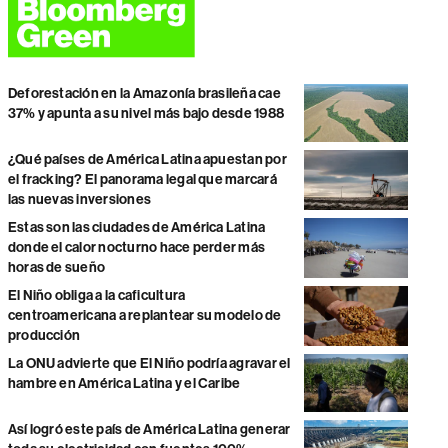
Deforestación en la Amazonía brasileña cae
37% y apunta a su nivel más bajo desde 1988
¿Qué países de América Latina apuestan por
el fracking? El panorama legal que marcará
las nuevas inversiones
Estas son las ciudades de América Latina
donde el calor nocturno hace perder más
horas de sueño
El Niño obliga a la caficultura
centroamericana a replantear su modelo de
producción
La ONU advierte que El Niño podría agravar el
hambre en América Latina y el Caribe
Así logró este país de América Latina generar