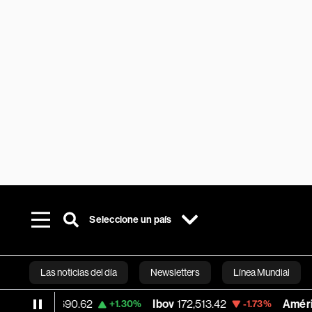
Seleccione un país
Las noticias del día
Newsletters
Línea Mundial
26,690.62
Ibov
172,513.42
América Móvil
+1.30%
-1.73%
Bloomberg 