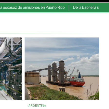
ez de emisiones en Puerto Rico
De la Espriella se compromete 
ARGENTINA