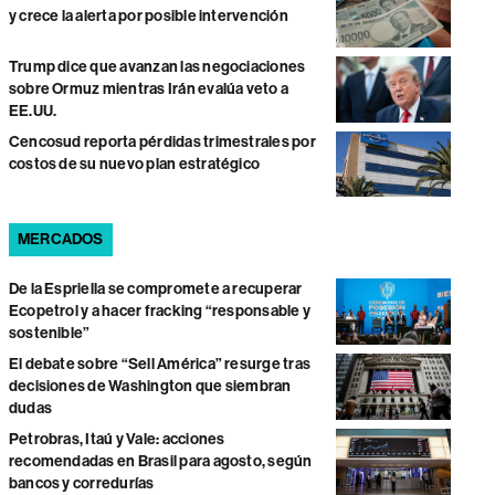
y crece la alerta por posible intervención
Trump dice que avanzan las negociaciones
sobre Ormuz mientras Irán evalúa veto a
EE.UU.
Cencosud reporta pérdidas trimestrales por
costos de su nuevo plan estratégico
MERCADOS
De la Espriella se compromete a recuperar
Ecopetrol y a hacer fracking “responsable y
sostenible”
El debate sobre “Sell América” resurge tras
decisiones de Washington que siembran
dudas
Petrobras, Itaú y Vale: acciones
recomendadas en Brasil para agosto, según
bancos y corredurías