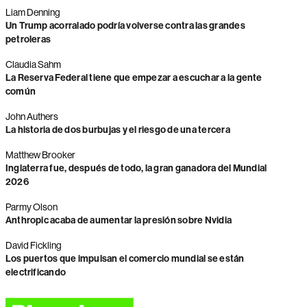
Liam Denning
Un Trump acorralado podría volverse contra las grandes
petroleras
Claudia Sahm
La Reserva Federal tiene que empezar a escuchar a la gente
común
John Authers
La historia de dos burbujas y el riesgo de una tercera
Matthew Brooker
Inglaterra fue, después de todo, la gran ganadora del Mundial
2026
Parmy Olson
Anthropic acaba de aumentar la presión sobre Nvidia
David Fickling
Los puertos que impulsan el comercio mundial se están
electrificando