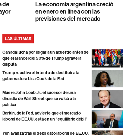
a de
La economía argentina creció
mayor
en enero en línea con las
previsiones del mercado
LAS ÚLTIMAS
Canadá lucha por llegar a un acuerdo antes de
que el arancel del 50% de Trump agrave la
disputa
Trump reactiva el intento de destituir a la
gobernadora Lisa Cook de la Fed
Muere John Loeb Jr., el sucesor de una
dinastía de Wall Street que se volcó a la
política
Barkin, de la Fed, advierte que el mercado
laboral de EE.UU. está en un “equilibrio débil”
Yen avanza tras el débil dato laboral de EE.UU.