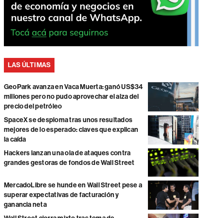
LAS ÚLTIMAS
GeoPark avanza en Vaca Muerta: ganó US$34
millones pero no pudo aprovechar el alza del
precio del petróleo
SpaceX se desploma tras unos resultados
mejores de lo esperado: claves que explican
la caída
Hackers lanzan una ola de ataques contra
grandes gestoras de fondos de Wall Street
MercadoLibre se hunde en Wall Street pese a
superar expectativas de facturación y
ganancia neta