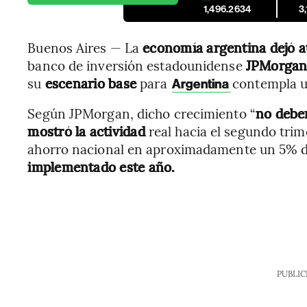
1,496.2634
3
Buenos Aires — La
economía argentina dejó at
banco de inversión estadounidense
JPMorga
su
escenario base
para
contempla 
Argentina
Según JPMorgan, dicho crecimiento “
no debe
mostró la actividad
real hacia el segundo trime
ahorro nacional en aproximadamente un 5% d
implementado este año.
PUBLIC