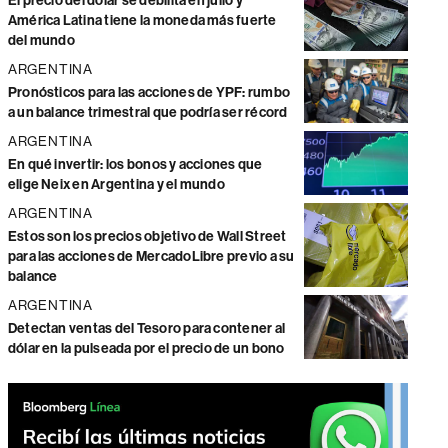
El precio del dólar se debilita en julio y
América Latina tiene la moneda más fuerte
del mundo
ARGENTINA
Pronósticos para las acciones de YPF: rumbo
a un balance trimestral que podría ser récord
ARGENTINA
En qué invertir: los bonos y acciones que
elige Neix en Argentina y el mundo
ARGENTINA
Estos son los precios objetivo de Wall Street
para las acciones de MercadoLibre previo a su
balance
ARGENTINA
Detectan ventas del Tesoro para contener al
dólar en la pulseada por el precio de un bono