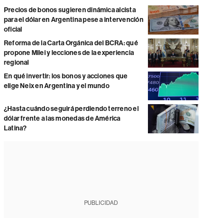
Precios de bonos sugieren dinámica alcista
para el dólar en Argentina pese a intervención
oficial
Reforma de la Carta Orgánica del BCRA: qué
propone Milei y lecciones de la experiencia
regional
En qué invertir: los bonos y acciones que
elige Neix en Argentina y el mundo
¿Hasta cuándo seguirá perdiendo terreno el
dólar frente a las monedas de América
Latina?
PUBLICIDAD