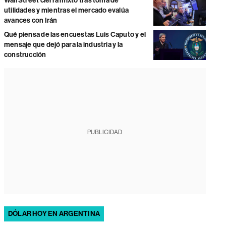
Wall Street cierra mixto tras toma de
utilidades y mientras el mercado evalúa
avances con Irán
Qué piensa de las encuestas Luis Caputo y el
mensaje que dejó para la industria y la
construcción
PUBLICIDAD
DÓLAR HOY EN ARGENTINA