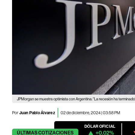
JPMorgan se muestra optimista con Argentina: “La recesión ha terminado
Por
Juan Pablo Álvarez
02 de diciembre, 2024 | 03:58 PM
DÓLAR OFICIAL
+0.02%
ÚLTIMAS
COTIZACIONES