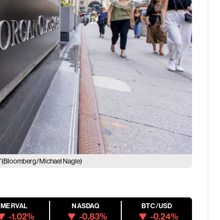
(Bloomberg/Michael Nagle)
”
MERVAL
NASDAQ
BTC/USD
-1.02%
-0.83%
-0.24%