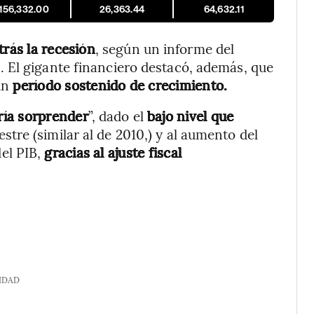
,156,332.00
26,363.44
64,632.11
rás la recesión
, según un informe del
n
. El gigante financiero destacó, además, que
un
período sostenido de crecimiento.
ría sorprender
”, dado el
bajo nivel que
stre (similar al de 2010,) y al aumento del
el PIB,
gracias al ajuste fiscal
IDAD