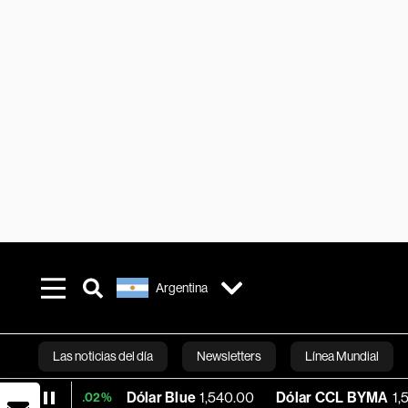
Argentina
Las noticias del día
Newsletters
Línea Mundial
Dólar Blue
1,540.00
Dólar CCL BYMA
1,575.06
+0.02%
Bloomberg 