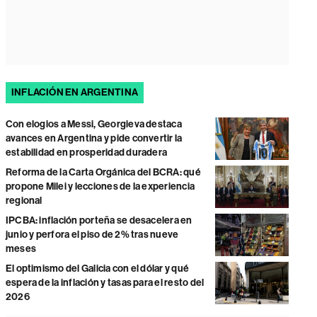
INFLACIÓN EN ARGENTINA
Con elogios a Messi, Georgieva destaca
avances en Argentina y pide convertir la
estabilidad en prosperidad duradera
Reforma de la Carta Orgánica del BCRA: qué
propone Milei y lecciones de la experiencia
regional
IPCBA: inflación porteña se desacelera en
junio y perfora el piso de 2% tras nueve
meses
El optimismo del Galicia con el dólar y qué
espera de la inflación y tasas para el resto del
2026