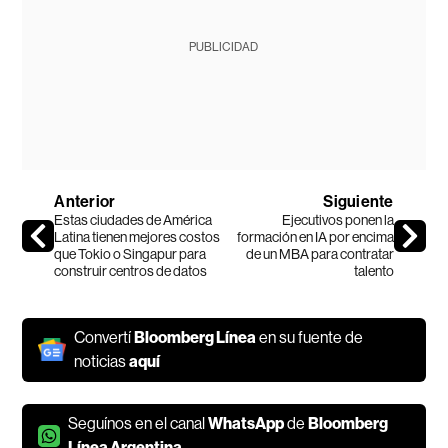
PUBLICIDAD
Anterior
Siguiente
Estas ciudades de América
Ejecutivos ponen la
Latina tienen mejores costos
formación en IA por encima
que Tokio o Singapur para
de un MBA para contratar
construir centros de datos
talento
Convertí
Bloomberg Línea
en su fuente de
noticias
aquí
Seguínos en el canal
WhatsApp
de
Bloomberg
Línea Argentina