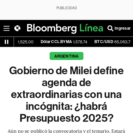
PUBLICIDAD
Ingresar
Dólar CCL BYMA
BTC/USD
+0.2
1,525.00
1,578.74
65,063.75
ARGENTINA
Gobierno de Milei define
agenda de
extraordinarias con una
incógnita: ¿habrá
Presupuesto 2025?
Aún no se publicó la convocatoria y el temario. Estará