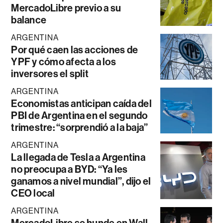
MercadoLibre previo a su
balance
ARGENTINA
Por qué caen las acciones de
YPF y cómo afecta a los
inversores el split
ARGENTINA
Economistas anticipan caída del
PBI de Argentina en el segundo
trimestre: “sorprendió a la baja”
ARGENTINA
La llegada de Tesla a Argentina
no preocupa a BYD: “Ya les
ganamos a nivel mundial”, dijo el
CEO local
ARGENTINA
MercadoLibre se hunde en Wall