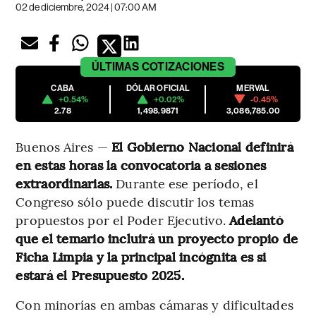
02 de diciembre, 2024 | 07:00 AM
ÚLTIMAS
COTIZACIONES
CABA
DÓLAR OFICIAL
MERVAL
+0.54%
+0.02%
-0.45%
2.78
1,498.9871
3,086,785.00
Buenos Aires —
El Gobierno Nacional definirá
en estas horas la convocatoria a sesiones
extraordinarias.
Durante ese período, el
Congreso sólo puede discutir los temas
propuestos por el Poder Ejecutivo.
Adelantó
que el temario incluirá un proyecto propio de
Ficha Limpia y la principal incógnita es si
estará el Presupuesto 2025.
Con minorías en ambas cámaras y dificultades