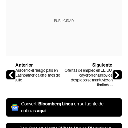
PUBLICIDAD
Anterior
Siguiente
Así cerró el riesgo país en
Ofertas de empleo en EE.UU.
Latinoamérica en el mes de
cayeron en junio; los
julio
despidos se mantuvieron
limitados
Convertí
Bloomberg Línea
en su fuente de
noticias
aquí