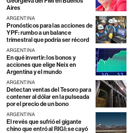
Georgieva del FMI en Buenos
Aires
ARGENTINA
Pronósticos para las acciones de
YPF: rumbo a un balance
trimestral que podría ser récord
ARGENTINA
En qué invertir: los bonos y
acciones que elige Neix en
Argentina y el mundo
ARGENTINA
Detectan ventas del Tesoro para
contener al dólar en la pulseada
por el precio de un bono
ARGENTINA
El revés que sufrió el gigante
chino que entró al RIGI: se cayó