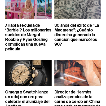
¿Habrá secuela de
30 años del éxito de “La
‘Barbie’? Los millonarios
Macarena”: ¿Cuánto
sueldos de Margot
dinero ha generado la
Robbie y Ryan Gosling
canción que marcó los
complican una nueva
90?
película
Omega x Swatch lanza
Director de Hermès
un reloj con oro para
analiza precios de la
celebrar el alunizaje del
carne de cerdo en China