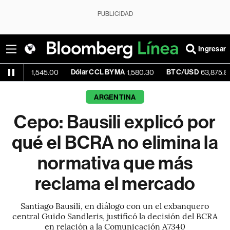
PUBLICIDAD
Ingresar
Dólar CCL BYMA
BTC/USD
+0.21
1,545.00
1,580.30
63,875.81
ARGENTINA
Cepo: Bausili explicó por
qué el BCRA no elimina la
normativa que más
reclama el mercado
Santiago Bausili, en diálogo con un el exbanquero
central Guido Sandleris, justificó la decisión del BCRA
en relación a la Comunicación A7340