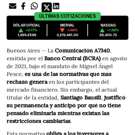
ÚLTIMAS
COTIZACIONES
DÓLAR OFICIAL
MERVAL
NASDAQ
+0.17%
-1.68%
+1.88%
1,496.2589
3,219,461.00
26,400.73
Buenos Aires — La
Comunicación A7340
,
emitida por el
Banco Central (BCRA)
en agosto
de 2021, bajo el mandato de Miguel Ángel
Pesce,
es una de las normativas que más
rechazo genera
en los participantes del
mercado financiero. Sin embargo, el actual
titular de la entidad,
Santiago Bausili
,
justificó
su permanencia y anticipó por qué
no tiene
pensado eliminarla mientras existan las
restricciones cambiarias
.
Esta normativa
obliga a los inversores a