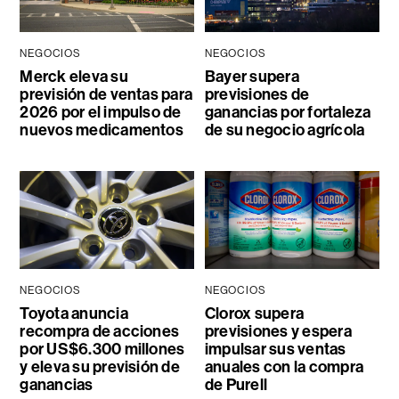
NEGOCIOS
NEGOCIOS
Merck eleva su
Bayer supera
previsión de ventas para
previsiones de
2026 por el impulso de
ganancias por fortaleza
nuevos medicamentos
de su negocio agrícola
NEGOCIOS
NEGOCIOS
Toyota anuncia
Clorox supera
recompra de acciones
previsiones y espera
por US$6.300 millones
impulsar sus ventas
y eleva su previsión de
anuales con la compra
ganancias
de Purell