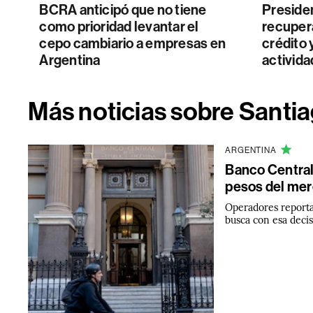
BCRA anticipó que no tiene
Preside
como prioridad levantar el
recupera
cepo cambiario a empresas en
crédito y
Argentina
activida
Más noticias sobre Santia
ARGENTINA
Banco Central 
pesos del me
Operadores reporta
busca con esa decis