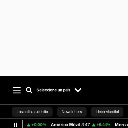
Seleccione un país
Las noticias del día
Newsletters
Línea Mundial
4
América Móvil
3.47
MercadoLibre
1,9
+0.00%
+6.44%
Bloomberg 