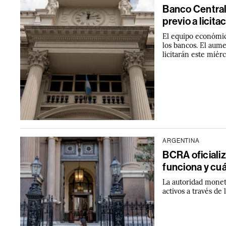
Banco Central
previo a licita
El equipo económic
los bancos. El aume
licitarán este miérc
ARGENTINA
BCRA oficiali
funciona y cuál
La autoridad moneta
activos a través de 