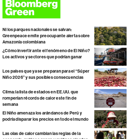
Ni los parques nacionales se salvan:
Greenpeace emite preocupante alerta sobre
Amazonía colombiana
¿Cómo invertir ante el fenómeno de El Niño?
Los activos y sectores que podrían ganar
Los países que ya se preparan para el “Súper
Niño 2026” y sus posibles consecuencias
Clima: la lista de estados en EE.UU. que
romperían récords de calor este fin de
semana
El Niño amenaza los arándanos de Perú y
podría disparar los precios en todo el mundo
Las olas de calor cambian las reglas de la