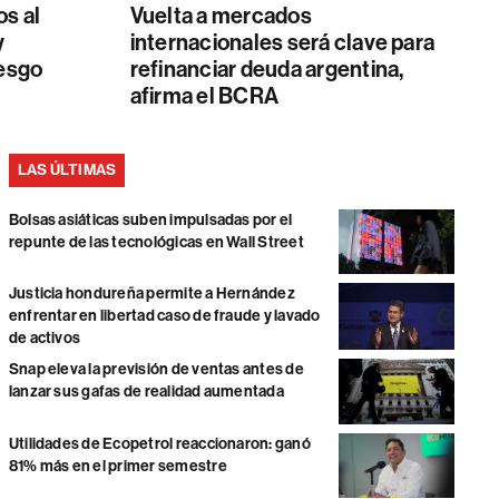
os al
Vuelta a mercados
y
internacionales será clave para
iesgo
refinanciar deuda argentina,
afirma el BCRA
LAS ÚLTIMAS
Bolsas asiáticas suben impulsadas por el
repunte de las tecnológicas en Wall Street
Justicia hondureña permite a Hernández
enfrentar en libertad caso de fraude y lavado
de activos
Snap eleva la previsión de ventas antes de
lanzar sus gafas de realidad aumentada
Utilidades de Ecopetrol reaccionaron: ganó
81% más en el primer semestre