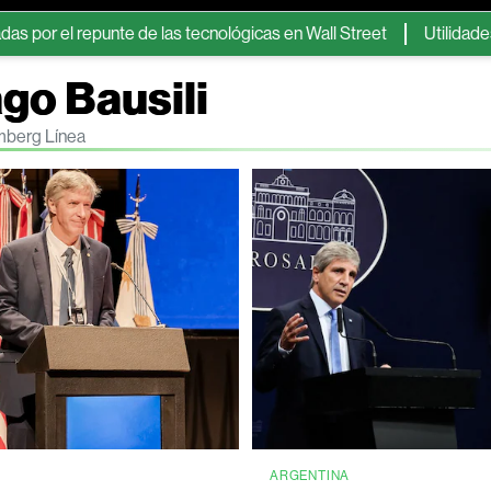
punte de las tecnológicas en Wall Street
Utilidades de Ecopet
go Bausili
omberg Línea
A
ARGENTINA