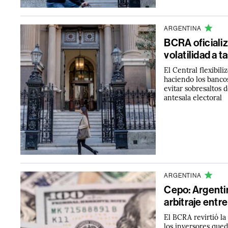
ARGENTINA
BCRA oficializ
volatilidad a t
El Central flexibil
haciendo los banco
evitar sobresaltos 
antesala electoral
ARGENTINA
Cepo: Argentin
arbitraje entre
El BCRA revirtió la 
los inversores qued