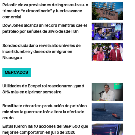
Palantir eleva previsiones de ingresos tras un
trimestre “extraordinario” y fuerte avance
comercial
Dow Jones alcanza un récord mientras cae el
petróleo por señales de alivio desde Irán
Sondeo ciudadano revela altos niveles de
incertidumbre y deseo de emigrar en
Nicaragua
MERCADOS
Utilidades de Ecopetrol reaccionaron: ganó
81% más en el primer semestre
Brasil bate récord en producción de petróleo
mientras la guerra en Irán altera la oferta de
crudo
Estas fueron las 10 acciones del S&P 500 que
mejor se comportaron en julio de 2026