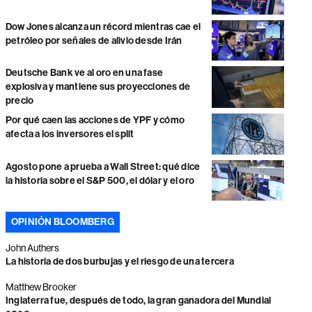
Dow Jones alcanza un récord mientras cae el
petróleo por señales de alivio desde Irán
Deutsche Bank ve al oro en una fase
explosiva y mantiene sus proyecciones de
precio
Por qué caen las acciones de YPF y cómo
afecta a los inversores el split
Agosto pone a prueba a Wall Street: qué dice
la historia sobre el S&P 500, el dólar y el oro
OPINIÓN BLOOMBERG
John Authers
La historia de dos burbujas y el riesgo de una tercera
Matthew Brooker
Inglaterra fue, después de todo, la gran ganadora del Mundial