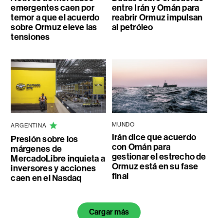
emergentes caen por
entre Irán y Omán para
temor a que el acuerdo
reabrir Ormuz impulsan
sobre Ormuz eleve las
al petróleo
tensiones
MUNDO
ARGENTINA
Irán dice que acuerdo
Presión sobre los
con Omán para
márgenes de
gestionar el estrecho de
MercadoLibre inquieta a
Ormuz está en su fase
inversores y acciones
final
caen en el Nasdaq
Cargar más