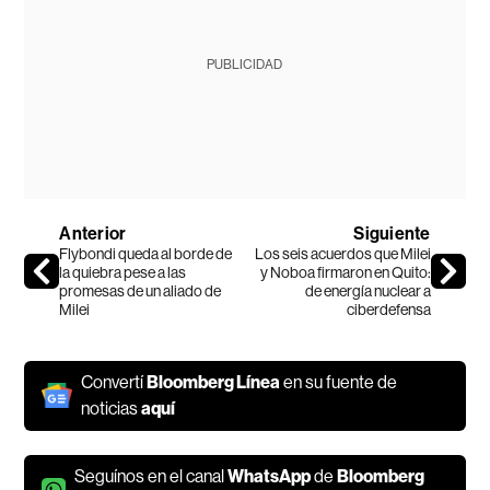
PUBLICIDAD
Anterior
Siguiente
Flybondi queda al borde de
Los seis acuerdos que Milei
la quiebra pese a las
y Noboa firmaron en Quito:
promesas de un aliado de
de energía nuclear a
Milei
ciberdefensa
Convertí
Bloomberg Línea
en su fuente de
noticias
aquí
Seguínos en el canal
WhatsApp
de
Bloomberg