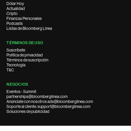
Dólar Hoy
Actualidad
Cripto
Finanzas Personales
Podcasts
Listas de Bloomberg Línea
TÉRMINOS DE USO
Suscríbete
Política de privacidad
Términos de suscripción
Tecnología
T&C
NEGOCIOS
Eventos - Summit
partnerships@bloomberglinea.com
Anúnciate con nosotros ads@bloomberglinea.com
Soporte al cliente: support@bloomberglinea.com
Soluciones de publicidad