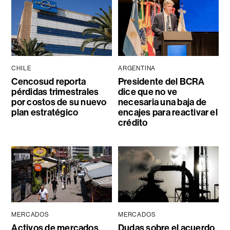
CHILE
ARGENTINA
Cencosud reporta
Presidente del BCRA
pérdidas trimestrales
dice que no ve
por costos de su nuevo
necesaria una baja de
plan estratégico
encajes para reactivar el
crédito
MERCADOS
MERCADOS
Activos de mercados
Dudas sobre el acuerdo