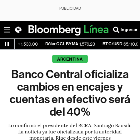
PUBLICIDAD
Ingresar
Dólar CCL BYMA
BTC/USD
+1.12
1,530.00
1,576.23
65,110.84
ARGENTINA
Banco Central oficializa
cambios en encajes y
cuentas en efectivo será
del 40%
Lo confirmó el presidente del BCRA, Santiago Bausili.
La noticia ya fue oficializada por la autoridad
monetaria. Rige desde este viernes