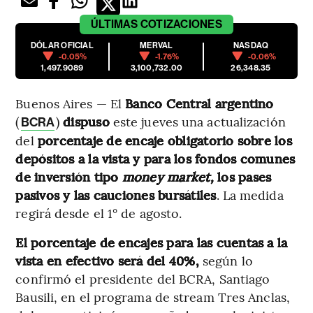
ÚLTIMAS
COTIZACIONES
DÓLAR OFICIAL
MERVAL
NASDAQ
-0.05%
-1.76%
-0.06%
1,497.9089
3,100,732.00
26,348.35
Buenos Aires — El
Banco Central argentino
(
)
dispuso
este jueves una actualización
BCRA
del
porcentaje de encaje obligatorio sobre los
depósitos a la vista y para los fondos comunes
de inversión tipo
money market,
los pases
pasivos y las cauciones bursátiles
. La medida
regirá desde el 1° de agosto.
El porcentaje de encajes para las cuentas a la
vista en efectivo será del 40%,
según lo
confirmó el presidente del BCRA, Santiago
Bausili, en el programa de stream Tres Anclas,