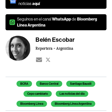
noticias
aquí
Seguínos en el canal
WhatsApp
de
Bloomberg
Línea Argentina
Belén Escobar
Reportera - Argentina
Temas de este artículo
BCRA
Banco Central
Santiago Bausili
Cepo cambiario
Las noticias del día
Bloomberg Línea
Bloomberg Línea Argentina