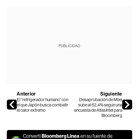
PUBLICIDAD
Anterior
Siguiente
El “refrigerador humano” con
Desaprobación de Milei
el que Japón busca combatir
sube al 62,4% según una
el calor extremo
encuesta de AtlasIntel para
Bloomberg
Convertí
Bloomberg Línea
en su fuente de