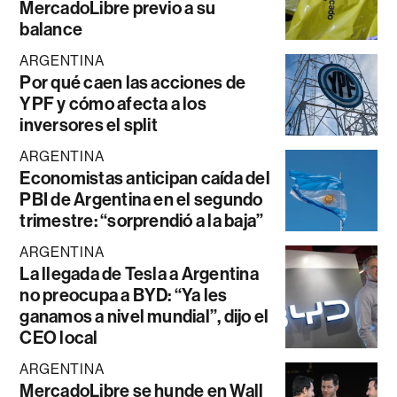
MercadoLibre previo a su
balance
ARGENTINA
Por qué caen las acciones de
YPF y cómo afecta a los
inversores el split
ARGENTINA
Economistas anticipan caída del
PBI de Argentina en el segundo
trimestre: “sorprendió a la baja”
ARGENTINA
La llegada de Tesla a Argentina
no preocupa a BYD: “Ya les
ganamos a nivel mundial”, dijo el
CEO local
ARGENTINA
MercadoLibre se hunde en Wall