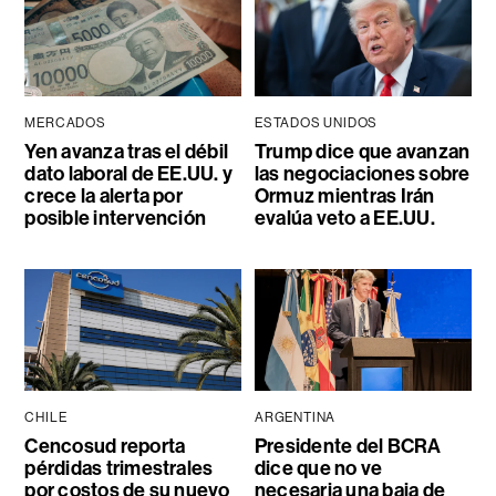
MERCADOS
ESTADOS UNIDOS
Yen avanza tras el débil
Trump dice que avanzan
dato laboral de EE.UU. y
las negociaciones sobre
crece la alerta por
Ormuz mientras Irán
posible intervención
evalúa veto a EE.UU.
CHILE
ARGENTINA
Cencosud reporta
Presidente del BCRA
pérdidas trimestrales
dice que no ve
por costos de su nuevo
necesaria una baja de