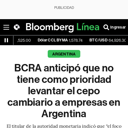
PUBLICIDAD
Ingresar
Dólar CCL BYMA
BTC/USD
-0.17
1,525.00
1,578.74
64,926.30
ARGENTINA
BCRA anticipó que no
tiene como prioridad
levantar el cepo
cambiario a empresas en
Argentina
El titular de la autoridad monetaria indicó que “el foco