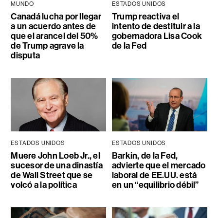
MUNDO
ESTADOS UNIDOS
Canadá lucha por llegar
Trump reactiva el
a un acuerdo antes de
intento de destituir a la
que el arancel del 50%
gobernadora Lisa Cook
de Trump agrave la
de la Fed
disputa
ESTADOS UNIDOS
ESTADOS UNIDOS
Muere John Loeb Jr., el
Barkin, de la Fed,
sucesor de una dinastía
advierte que el mercado
de Wall Street que se
laboral de EE.UU. está
volcó a la política
en un “equilibrio débil”