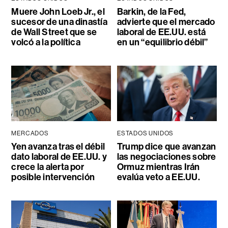
Muere John Loeb Jr., el
Barkin, de la Fed,
sucesor de una dinastía
advierte que el mercado
de Wall Street que se
laboral de EE.UU. está
volcó a la política
en un “equilibrio débil”
MERCADOS
ESTADOS UNIDOS
Yen avanza tras el débil
Trump dice que avanzan
dato laboral de EE.UU. y
las negociaciones sobre
crece la alerta por
Ormuz mientras Irán
posible intervención
evalúa veto a EE.UU.