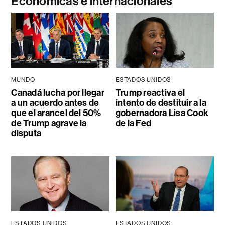
Económicas e internacionales
MUNDO
ESTADOS UNIDOS
Canadá lucha por llegar
Trump reactiva el
a un acuerdo antes de
intento de destituir a la
que el arancel del 50%
gobernadora Lisa Cook
de Trump agrave la
de la Fed
disputa
ESTADOS UNIDOS
ESTADOS UNIDOS