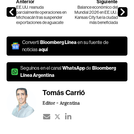
Anterior
Siguiente
EE.UU. reanuda
Balance económico del
parcialmente operaciones en
Mundial 2026 en EE.UU.:
Michoacán tras suspender
Kansas City fue la ciudad
exportaciones de aguacate
más beneficiada
Convertí
Bloomberg Línea
en su fuente de
noticias
aquí
Seguínos en el canal
WhatsApp
de
Bloomberg
Línea Argentina
Tomás Carrió
Editor - Argentina