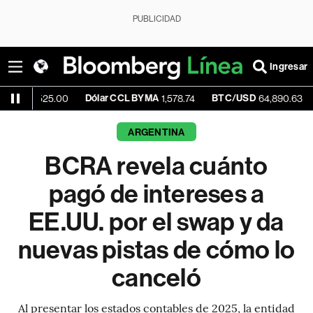
PUBLICIDAD
Ingresar
Dólar CCL BYMA
BTC/USD
-0.07%
25.00
1,578.74
64,890.63
ARGENTINA
BCRA revela cuánto
pagó de intereses a
EE.UU. por el swap y da
nuevas pistas de cómo lo
canceló
Al presentar los estados contables de 2025, la entidad