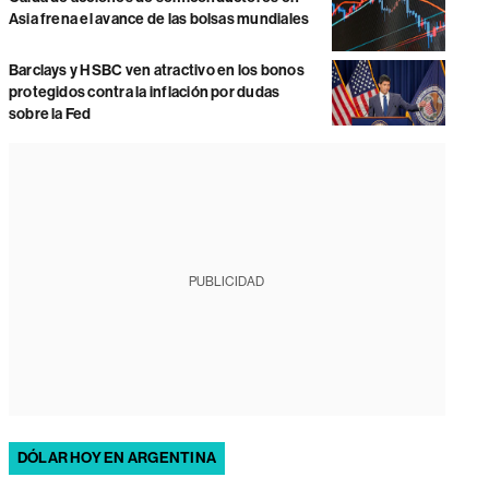
Asia frena el avance de las bolsas mundiales
Barclays y HSBC ven atractivo en los bonos
protegidos contra la inflación por dudas
sobre la Fed
PUBLICIDAD
DÓLAR HOY EN ARGENTINA