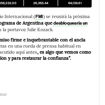
,156,332.00
26,363.44
64,139.61
o Internacional (
) se reunirá la próxima
FMI
programa de Argentina que
desbloquearía un
es la portavoz Julie Kozack.
iso firme e inquebrantable con el ancla
stas en una rueda de prensa habitual en
scutido aquí antes
, es algo que vemos como
ión y para restaurar la confianza”.
IDAD