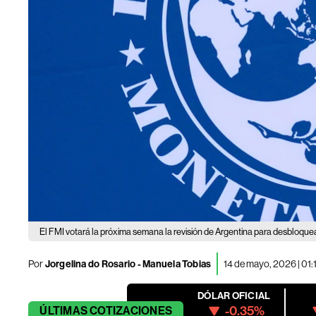
El FMI votará la próxima semana la revisión de Argentina para desbloqu
Por
Jorgelina do Rosario - Manuela Tobias
14 de mayo, 2026 | 01
DÓLAR OFICIAL
-0.35%
ÚLTIMAS
COTIZACIONES