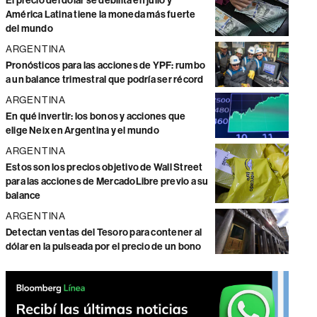
El precio del dólar se debilita en julio y
América Latina tiene la moneda más fuerte
del mundo
ARGENTINA
Pronósticos para las acciones de YPF: rumbo
a un balance trimestral que podría ser récord
ARGENTINA
En qué invertir: los bonos y acciones que
elige Neix en Argentina y el mundo
ARGENTINA
Estos son los precios objetivo de Wall Street
para las acciones de MercadoLibre previo a su
balance
ARGENTINA
Detectan ventas del Tesoro para contener al
dólar en la pulseada por el precio de un bono