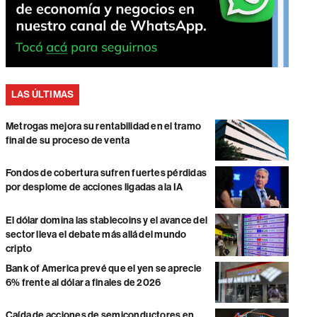
LAS ÚLTIMAS
Metrogas mejora su rentabilidad en el tramo
final de su proceso de venta
Fondos de cobertura sufren fuertes pérdidas
por desplome de acciones ligadas a la IA
El dólar domina las stablecoins y el avance del
sector lleva el debate más allá del mundo
cripto
Bank of America prevé que el yen se aprecie
6% frente al dólar a finales de 2026
Caída de acciones de semiconductores en