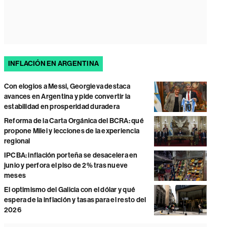
INFLACIÓN EN ARGENTINA
Con elogios a Messi, Georgieva destaca
avances en Argentina y pide convertir la
estabilidad en prosperidad duradera
Reforma de la Carta Orgánica del BCRA: qué
propone Milei y lecciones de la experiencia
regional
IPCBA: inflación porteña se desacelera en
junio y perfora el piso de 2% tras nueve
meses
El optimismo del Galicia con el dólar y qué
espera de la inflación y tasas para el resto del
2026