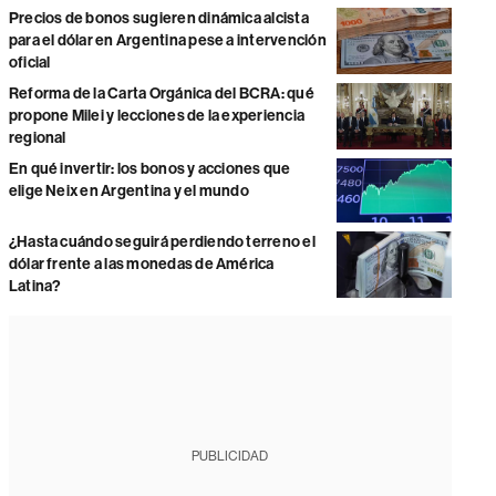
Precios de bonos sugieren dinámica alcista
para el dólar en Argentina pese a intervención
oficial
Reforma de la Carta Orgánica del BCRA: qué
propone Milei y lecciones de la experiencia
regional
En qué invertir: los bonos y acciones que
elige Neix en Argentina y el mundo
¿Hasta cuándo seguirá perdiendo terreno el
dólar frente a las monedas de América
Latina?
PUBLICIDAD