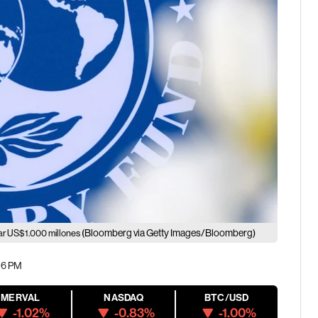
(Bloomberg via Getty Images/Bloomberg)
ear US$1.000 millones
:16 PM
MERVAL
NASDAQ
BTC/USD
-1.02%
-0.83%
-1.00%