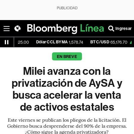
PUBLICIDAD
Ingresar
Dólar CCL BYMA
BTC/USD
+0.11%
25.00
1,578.74
65,176.70
EN BREVE
Milei avanza con la
privatización de AySA y
busca acelerar la venta
de activos estatales
Este viernes se publican los pliegos de la licitación. El
Gobierno busca desprenderse del 90% de la empresa.
¿Cómo sigue la agenda privatizadora?