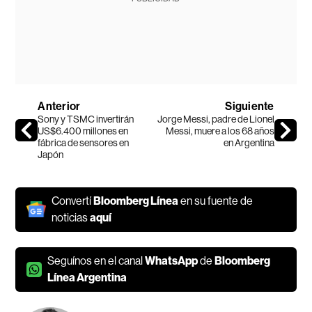
Anterior
Siguiente
Sony y TSMC invertirán
Jorge Messi, padre de Lionel
US$6.400 millones en
Messi, muere a los 68 años
fábrica de sensores en
en Argentina
Japón
Convertí
Bloomberg Línea
en su fuente de
noticias
aquí
Seguínos en el canal
WhatsApp
de
Bloomberg
Línea Argentina