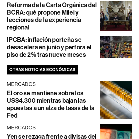
Reforma de la Carta Orgánica del
BCRA: qué propone Milei y
lecciones de la experiencia
regional
IPCBA: inflación porteña se
desacelera en junio y perfora el
piso de 2% tras nueve meses
OTRAS NOTICIAS ECONÓMICAS
MERCADOS
El oro se mantiene sobre los
US$4.300 mientras bajan las
apuestas a un alza de tasas de la
Fed
MERCADOS
Yen se rezaga frente a divisas del