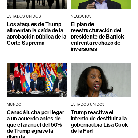
ESTADOS UNIDOS
NEGOCIOS
Los ataques de Trump
El plan de
alimentan la caída de la
reestructuración del
aprobación pública de la
presidente de Barrick
Corte Suprema
enfrenta rechazo de
inversores
MUNDO
ESTADOS UNIDOS
Canadá lucha por llegar
Trump reactiva el
a un acuerdo antes de
intento de destituir a la
que el arancel del 50%
gobernadora Lisa Cook
de Trump agrave la
de la Fed
disputa