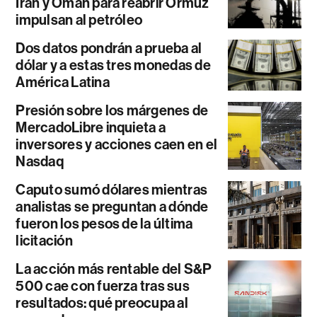
Irán y Omán para reabrir Ormuz
impulsan al petróleo
Dos datos pondrán a prueba al
dólar y a estas tres monedas de
América Latina
Presión sobre los márgenes de
MercadoLibre inquieta a
inversores y acciones caen en el
Nasdaq
Caputo sumó dólares mientras
analistas se preguntan a dónde
fueron los pesos de la última
licitación
La acción más rentable del S&P
500 cae con fuerza tras sus
resultados: qué preocupa al