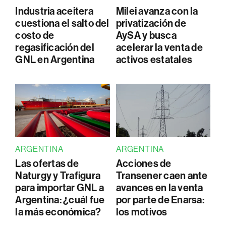
Industria aceitera
Milei avanza con la
cuestiona el salto del
privatización de
costo de
AySA y busca
regasificación del
acelerar la venta de
GNL en Argentina
activos estatales
ARGENTINA
ARGENTINA
Las ofertas de
Acciones de
Naturgy y Trafigura
Transener caen ante
para importar GNL a
avances en la venta
Argentina: ¿cuál fue
por parte de Enarsa:
la más económica?
los motivos