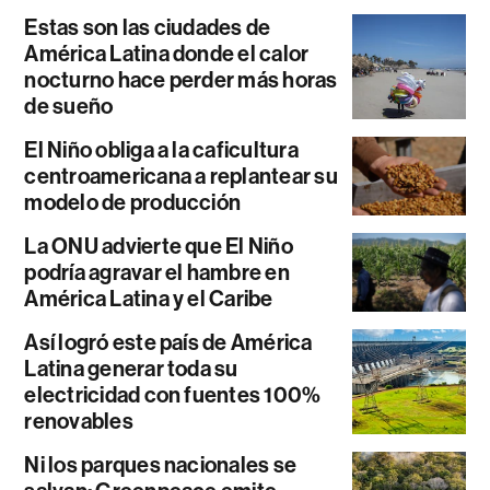
Estas son las ciudades de
América Latina donde el calor
nocturno hace perder más horas
de sueño
El Niño obliga a la caficultura
centroamericana a replantear su
modelo de producción
La ONU advierte que El Niño
podría agravar el hambre en
América Latina y el Caribe
Así logró este país de América
Latina generar toda su
electricidad con fuentes 100%
renovables
Ni los parques nacionales se