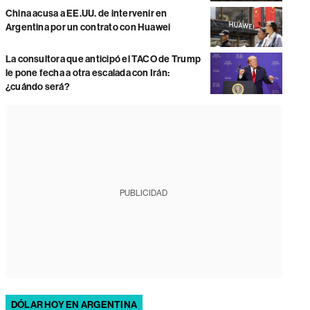
China acusa a EE.UU. de intervenir en
Argentina por un contrato con Huawei
La consultora que anticipó el TACO de Trump
le pone fecha a otra escalada con Irán:
¿cuándo será?
PUBLICIDAD
DÓLAR HOY EN ARGENTINA