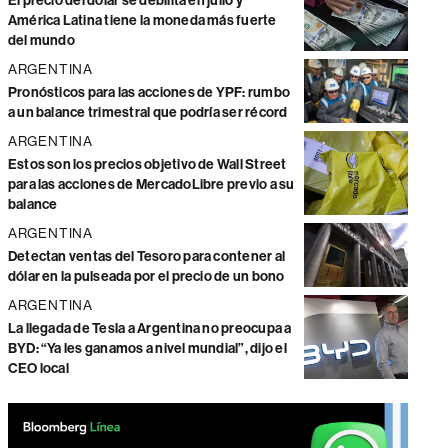
El precio del dólar se debilita en julio y
América Latina tiene la moneda más fuerte
del mundo
ARGENTINA
Pronósticos para las acciones de YPF: rumbo
a un balance trimestral que podría ser récord
ARGENTINA
Estos son los precios objetivo de Wall Street
para las acciones de MercadoLibre previo a su
balance
ARGENTINA
Detectan ventas del Tesoro para contener al
dólar en la pulseada por el precio de un bono
ARGENTINA
La llegada de Tesla a Argentina no preocupa a
BYD: “Ya les ganamos a nivel mundial”, dijo el
CEO local