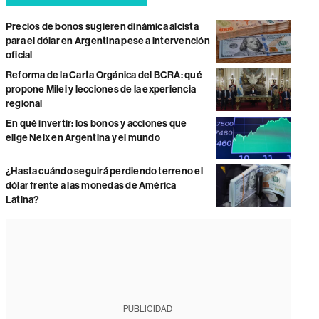
Precios de bonos sugieren dinámica alcista
para el dólar en Argentina pese a intervención
oficial
Reforma de la Carta Orgánica del BCRA: qué
propone Milei y lecciones de la experiencia
regional
En qué invertir: los bonos y acciones que
elige Neix en Argentina y el mundo
¿Hasta cuándo seguirá perdiendo terreno el
dólar frente a las monedas de América
Latina?
PUBLICIDAD