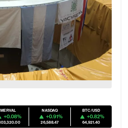
MERVAL
NASDAQ
BTC/USD
+0.08%
+0.91%
+0.82%
,103,320.00
26,588.47
64,921.40