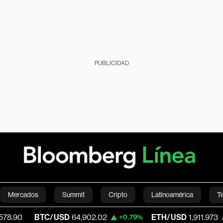
PUBLICIDAD
Mercados
Summit
Cripto
Latinoamérica
T
BTC/USD
64,902.02
ETH/USD
1,911.973
+0.79%
+0.32%
Green
Economía
Estilo de vida
Mundo
Videos