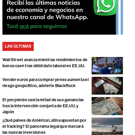
LAS ÚLTIMAS
Wall Street avanza mientras rendimientos de
bonos caen tras débil dato laboral en EE.UU.
Vender euros para comprar yenes aumenta el
riesgo geopolítico, advierte BlackRock
El yen pierde casi la mitad de sus ganancias
tras la intervención conjunta de EE.UU. y
Japón
¿Qué países de América Latina apuestan por
el fracking? El panorama legal que marcará
las nuevas inversiones