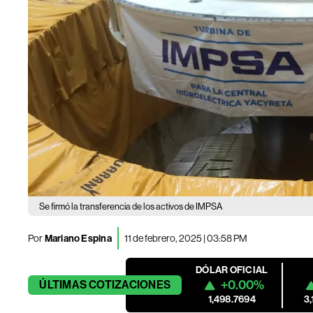
Se firmó la transferencia de los activos de IMPSA
Por
Mariano Espina
11 de febrero, 2025 | 03:58 PM
DÓLAR OFICIAL
+0.00%
ÚLTIMAS
COTIZACIONES
1,498.7694
3