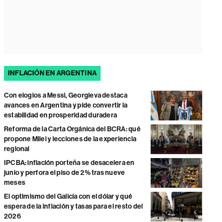
INFLACIÓN EN ARGENTINA
Con elogios a Messi, Georgieva destaca
avances en Argentina y pide convertir la
estabilidad en prosperidad duradera
Reforma de la Carta Orgánica del BCRA: qué
propone Milei y lecciones de la experiencia
regional
IPCBA: inflación porteña se desacelera en
junio y perfora el piso de 2% tras nueve
meses
El optimismo del Galicia con el dólar y qué
espera de la inflación y tasas para el resto del
2026