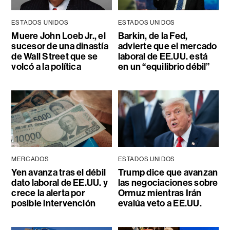
ESTADOS UNIDOS
ESTADOS UNIDOS
Muere John Loeb Jr., el
Barkin, de la Fed,
sucesor de una dinastía
advierte que el mercado
de Wall Street que se
laboral de EE.UU. está
volcó a la política
en un “equilibrio débil”
MERCADOS
ESTADOS UNIDOS
Yen avanza tras el débil
Trump dice que avanzan
dato laboral de EE.UU. y
las negociaciones sobre
crece la alerta por
Ormuz mientras Irán
posible intervención
evalúa veto a EE.UU.