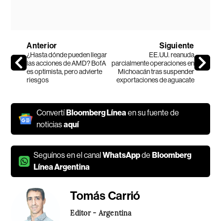
Anterior
Siguiente
¿Hasta dónde pueden llegar
EE.UU. reanuda
las acciones de AMD? BofA
parcialmente operaciones en
es optimista, pero advierte
Michoacán tras suspender
riesgos
exportaciones de aguacate
Convertí
Bloomberg Línea
en su fuente de
noticias
aquí
Seguínos en el canal
WhatsApp
de
Bloomberg
Línea Argentina
Tomás Carrió
Editor - Argentina