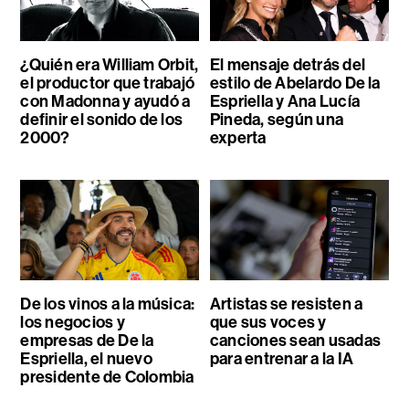
¿Quién era William Orbit,
El mensaje detrás del
el productor que trabajó
estilo de Abelardo De la
con Madonna y ayudó a
Espriella y Ana Lucía
definir el sonido de los
Pineda, según una
2000?
experta
De los vinos a la música:
Artistas se resisten a
los negocios y
que sus voces y
empresas de De la
canciones sean usadas
Espriella, el nuevo
para entrenar a la IA
presidente de Colombia