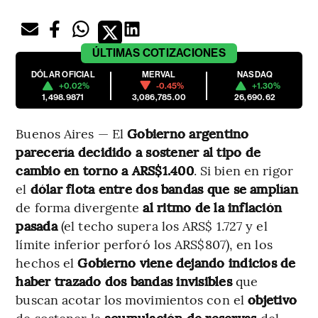
ÚLTIMAS
COTIZACIONES
DÓLAR OFICIAL
MERVAL
NASDAQ
+0.02%
-0.45%
+1.30%
1,498.9871
3,086,785.00
26,690.62
Buenos Aires — El
Gobierno argentino
parecería decidido a sostener al tipo de
cambio en torno a ARS$1.400
. Si bien
en rigor
el
dólar flota entre dos bandas
que se amplían
de forma divergente
al ritmo de la inflación
pasada
(el techo supera los ARS$ 1.727 y el
límite inferior perforó los ARS$807), en los
hechos el
Gobierno viene dejando indicios de
haber trazado dos bandas invisibles
que
buscan acotar los movimientos con el
objetivo
de sostener la
acumulación de reservas
del