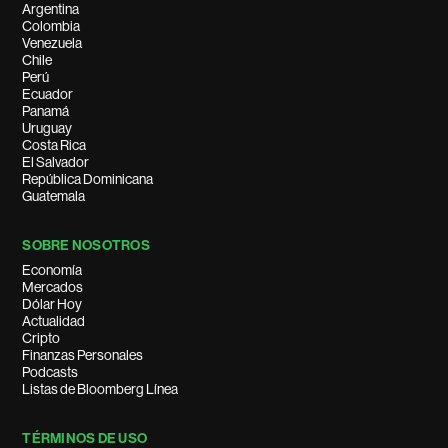
Argentina
Colombia
Venezuela
Chile
Perú
Ecuador
Panamá
Uruguay
Costa Rica
El Salvador
República Dominicana
Guatemala
SOBRE NOSOTROS
Economía
Mercados
Dólar Hoy
Actualidad
Cripto
Finanzas Personales
Podcasts
Listas de Bloomberg Línea
TÉRMINOS DE USO