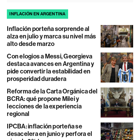
INFLACIÓN EN ARGENTINA
Inflación porteña sorprende al
alza en julio y marca su nivel más
alto desde marzo
Con elogios a Messi, Georgieva
destaca avances en Argentina y
pide convertir la estabilidad en
prosperidad duradera
Reforma de la Carta Orgánica del
BCRA: qué propone Milei y
lecciones de la experiencia
regional
IPCBA: inflación porteña se
desacelera en junio y perfora el