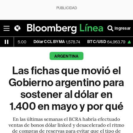
PUBLICIDAD
Ingresar
Dólar CCL BYMA
BTC/USD
+0.04%
E
00
1,578.74
64,963.79
ARGENTINA
Las fichas que movió el
Gobierno argentino para
sostener al dólar en
1.400 en mayo y por qué
En las últimas semanas el BCRA habría efectuado
ventas de bonos dólar linked y desacelerado el ritmo
de compras de reservas para evitar que el tipo de