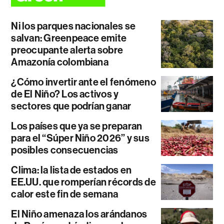
Ni los parques nacionales se
salvan: Greenpeace emite
preocupante alerta sobre
Amazonía colombiana
¿Cómo invertir ante el fenómeno
de El Niño? Los activos y
sectores que podrían ganar
Los países que ya se preparan
para el “Súper Niño 2026” y sus
posibles consecuencias
Clima: la lista de estados en
EE.UU. que romperían récords de
calor este fin de semana
El Niño amenaza los arándanos