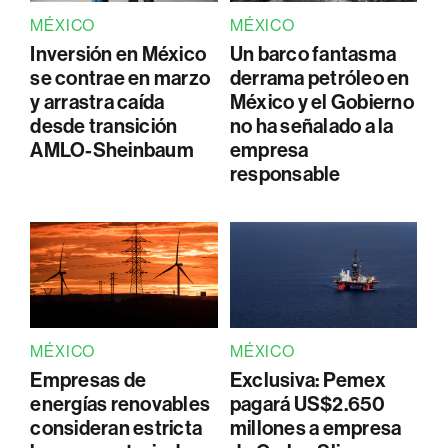
MÉXICO
MÉXICO
Inversión en México
Un barco fantasma
se contrae en marzo
derrama petróleo en
y arrastra caída
México y el Gobierno
desde transición
no ha señalado a la
AMLO-Sheinbaum
empresa
responsable
MÉXICO
MÉXICO
Empresas de
Exclusiva: Pemex
energías renovables
pagará US$2.650
consideran estricta
millones a empresa