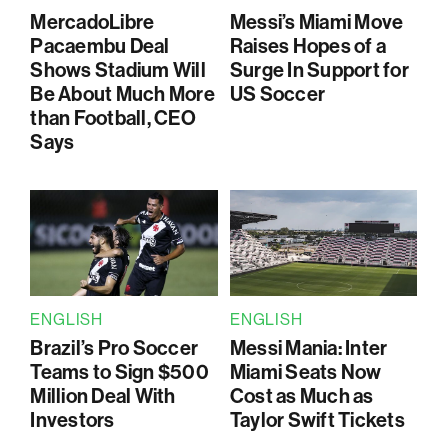
MercadoLibre
Messi’s Miami Move
Pacaembu Deal
Raises Hopes of a
Shows Stadium Will
Surge In Support for
Be About Much More
US Soccer
than Football, CEO
Says
ENGLISH
ENGLISH
Brazil’s Pro Soccer
Messi Mania: Inter
Teams to Sign $500
Miami Seats Now
Million Deal With
Cost as Much as
Investors
Taylor Swift Tickets