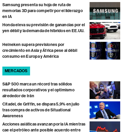
Samsung presenta su hoja de ruta de
memorias 3D para competir por el liderazgo
en IA
Honda eleva su previsión de ganancias por el
yen débil y la demanda de híbridos en EE.UU.
Heineken supera previsiones por
crecimiento en Asia y África pese al débil
consumo en Europa y América
MERCADOS
S&P 500 marca un récord tras sólidos
resultados corporativos y el optimismo
alrededor de Irán
Citadel, de Griffin, se dispara 5,9% en julio
tras compra de activos de Situational
Awareness
Acciones asiáticas avanzan por la IA mientras
cae el petróleo ante posible acuerdo entre