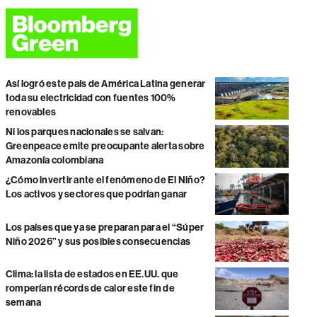
Así logró este país de América Latina generar
toda su electricidad con fuentes 100%
renovables
Ni los parques nacionales se salvan:
Greenpeace emite preocupante alerta sobre
Amazonía colombiana
¿Cómo invertir ante el fenómeno de El Niño?
Los activos y sectores que podrían ganar
Los países que ya se preparan para el “Súper
Niño 2026” y sus posibles consecuencias
Clima: la lista de estados en EE.UU. que
romperían récords de calor este fin de
semana