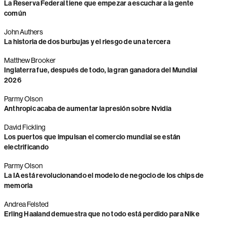
La Reserva Federal tiene que empezar a escuchar a la gente
común
John Authers
La historia de dos burbujas y el riesgo de una tercera
Matthew Brooker
Inglaterra fue, después de todo, la gran ganadora del Mundial
2026
Parmy Olson
Anthropic acaba de aumentar la presión sobre Nvidia
David Fickling
Los puertos que impulsan el comercio mundial se están
electrificando
Parmy Olson
La IA está revolucionando el modelo de negocio de los chips de
memoria
Andrea Felsted
Erling Haaland demuestra que no todo está perdido para Nike