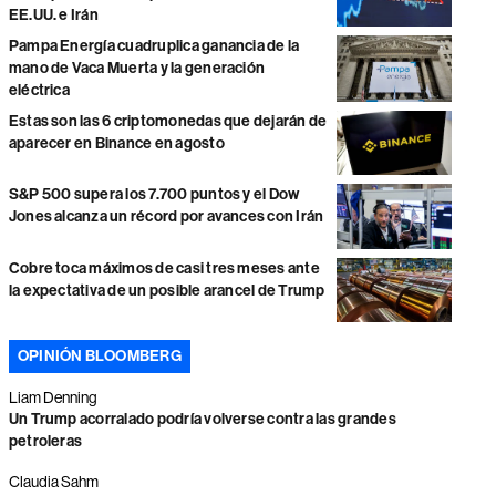
EE.UU. e Irán
Pampa Energía cuadruplica ganancia de la
mano de Vaca Muerta y la generación
eléctrica
Estas son las 6 criptomonedas que dejarán de
aparecer en Binance en agosto
S&P 500 supera los 7.700 puntos y el Dow
Jones alcanza un récord por avances con Irán
Cobre toca máximos de casi tres meses ante
la expectativa de un posible arancel de Trump
OPINIÓN BLOOMBERG
Liam Denning
Un Trump acorralado podría volverse contra las grandes
petroleras
Claudia Sahm