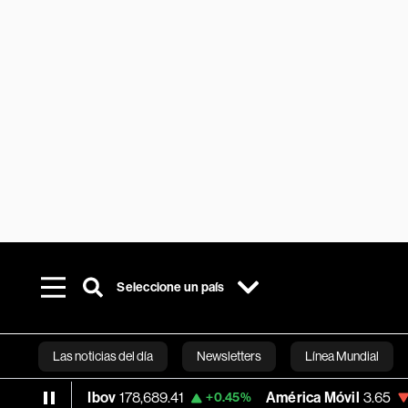
Seleccione un país
Las noticias del día
Newsletters
Línea Mundial
Ibov
178,689.41
América Móvil
3.65
15%
+0.45%
-0.54%
Bloomberg 