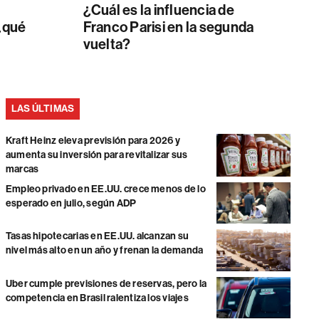
¿Cuál es la influencia de
 ¿qué
Franco Parisi en la segunda
vuelta?
LAS ÚLTIMAS
Kraft Heinz eleva previsión para 2026 y
aumenta su inversión para revitalizar sus
marcas
Empleo privado en EE.UU. crece menos de lo
esperado en julio, según ADP
Tasas hipotecarias en EE.UU. alcanzan su
nivel más alto en un año y frenan la demanda
Uber cumple previsiones de reservas, pero la
competencia en Brasil ralentiza los viajes