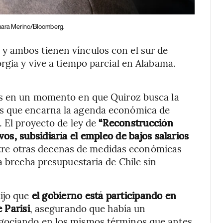
mara Merino/Bloomberg.
y ambos tienen vínculos con el sur de
rgia y vive a tiempo parcial en Alabama.
os en un momento en que Quiroz busca la
s que encarna la agenda económica de
. El proyecto de ley de
“Reconstrucción
os, subsidiaría el empleo de bajos salarios
ntre otras decenas de medidas económicas
a brecha presupuestaria de Chile sin
dijo que
el gobierno está participando en
 Parisi
, asegurando que había un
gociando en los mismos términos que antes