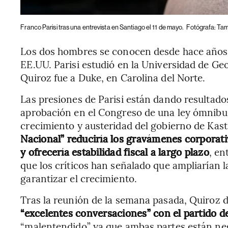
Franco Parisi tras una entrevista en Santiago el 11 de mayo.
Fotógrafa: Ta
Los dos hombres se conocen desde hace años 
EE.UU. Parisi estudió en la Universidad de Geo
Quiroz fue a Duke, en Carolina del Norte.
Las presiones de Parisi están dando resultad
aprobación en el Congreso de una ley ómnibu
crecimiento y austeridad del gobierno de Kast
Nacional” reduciría los gravámenes corporativ
y ofrecería estabilidad fiscal a largo plazo
, e
que los críticos han señalado que ampliarían l
garantizar el crecimiento.
Tras la reunión de la semana pasada, Quiroz 
“excelentes conversaciones” con el partido de
“malentendido” ya que ambas partes están ne