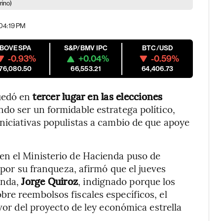
rino)
 04:19 PM
IBOVESPA
S&P/BMV IPC
BTC/USD
-0.93%
+0.04%
-0.59%
176,080.50
66,553.21
64,406.73
quedó en
tercer lugar en las elecciones
ndo ser un formidable estratega político,
niciativas populistas a cambio de que apoye
en el Ministerio de Hacienda puso de
 por su franqueza, afirmó que el jueves
enda,
Jorge Quiroz
, indignado porque los
re reembolsos fiscales específicos, el
avor del proyecto de ley económica estrella