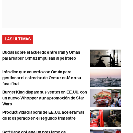
LAS ÚLTIMAS
Dudas sobre el acuerdo entre Irán y Omán
para reabrir Ormuz impulsan al petróleo
Irán dice que acuerdo con Omán para
gestionar el estrecho de Ormuz está en su
fase final
Burger King dispara sus ventas en EE.UU. con
un nuevo Whopper y una promoción de Star
Wars
Productividad laboral de EE.UU. acelera más
de lo esperado en el segundo trimestre
SoftBank obtiene un préstamo de