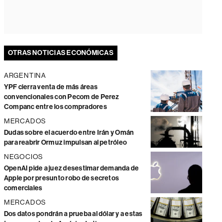
OTRAS NOTICIAS ECONÓMICAS
ARGENTINA
YPF cierra venta de más áreas
convencionales con Pecom de Perez
Companc entre los compradores
MERCADOS
Dudas sobre el acuerdo entre Irán y Omán
para reabrir Ormuz impulsan al petróleo
NEGOCIOS
OpenAI pide a juez desestimar demanda de
Apple por presunto robo de secretos
comerciales
MERCADOS
Dos datos pondrán a prueba al dólar y a estas