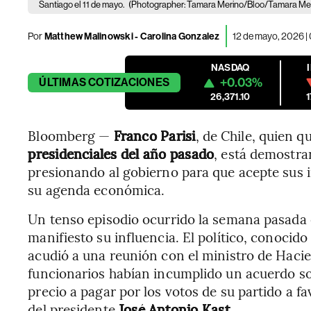
Santiago el 11 de mayo.
(Photographer: Tamara Merino/Bloo/Tamara Me
Por
Matthew Malinowski - Carolina Gonzalez
12 de mayo, 2026 |
NASDAQ
+0.03%
ÚLTIMAS
COTIZACIONES
26,371.10
Bloomberg —
Franco Parisi
, de Chile, quien 
presidenciales del año pasado
, está demostra
presionando al gobierno para que acepte sus i
su agenda económica.
Un tenso episodio ocurrido la semana pasada 
manifiesto su influencia. El político, conocido
acudió a una reunión con el ministro de Haci
funcionarios habían incumplido un acuerdo sob
precio a pagar por los votos de su partido a f
del presidente
José Antonio Kast.