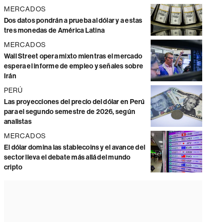
MERCADOS
Dos datos pondrán a prueba al dólar y a estas
tres monedas de América Latina
MERCADOS
Wall Street opera mixto mientras el mercado
espera el informe de empleo y señales sobre
Irán
PERÚ
Las proyecciones del precio del dólar en Perú
para el segundo semestre de 2026, según
analistas
MERCADOS
El dólar domina las stablecoins y el avance del
sector lleva el debate más allá del mundo
cripto