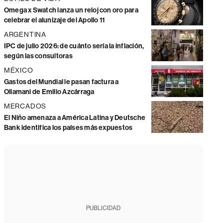
Omega x Swatch lanza un reloj con oro para
celebrar el alunizaje del Apollo 11
ARGENTINA
IPC de julio 2026: de cuánto sería la inflación,
según las consultoras
MÉXICO
Gastos del Mundial le pasan factura a
Ollamani de Emilio Azcárraga
MERCADOS
El Niño amenaza a América Latina y Deutsche
Bank identifica los países más expuestos
PUBLICIDAD