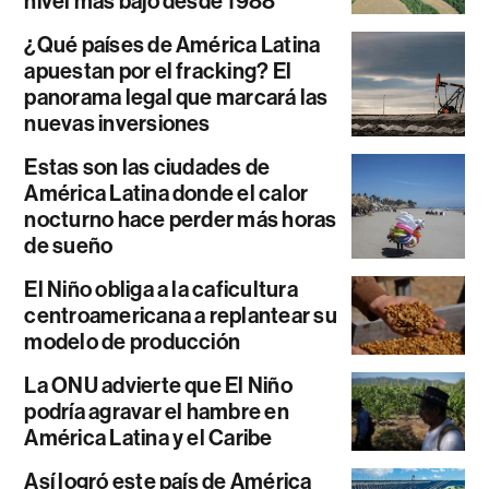
nivel más bajo desde 1988
¿Qué países de América Latina
apuestan por el fracking? El
panorama legal que marcará las
nuevas inversiones
Estas son las ciudades de
América Latina donde el calor
nocturno hace perder más horas
de sueño
El Niño obliga a la caficultura
centroamericana a replantear su
modelo de producción
La ONU advierte que El Niño
podría agravar el hambre en
América Latina y el Caribe
Así logró este país de América