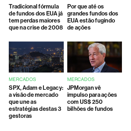
Tradicional fórmula
Por que até os
de fundos dos EUA já
grandes fundos dos
tem perdas maiores
EUA estão fugindo
que na crise de 2008
de ações
MERCADOS
MERCADOS
SPX, Adam e Legacy:
JPMorgan vê
a visão de mercado
impulso para ações
que une as
com US$ 250
estratégias destas 3
bilhões de fundos
gestoras