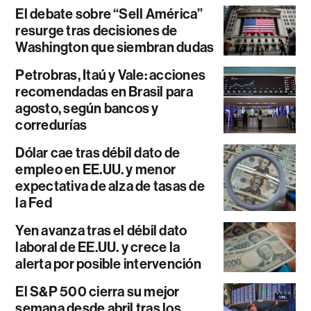
El debate sobre “Sell América”
resurge tras decisiones de
Washington que siembran dudas
Petrobras, Itaú y Vale: acciones
recomendadas en Brasil para
agosto, según bancos y
corredurías
Dólar cae tras débil dato de
empleo en EE.UU. y menor
expectativa de alza de tasas de
la Fed
Yen avanza tras el débil dato
laboral de EE.UU. y crece la
alerta por posible intervención
El S&P 500 cierra su mejor
semana desde abril tras los