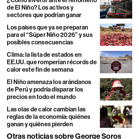
¿Cómo invertir ante el fenómeno
de El Niño? Los activos y
sectores que podrían ganar
Los países que ya se preparan
para el “Súper Niño 2026” y sus
posibles consecuencias
Clima: la lista de estados en
EE.UU. que romperían récords de
calor este fin de semana
El Niño amenaza los arándanos
de Perú y podría disparar los
precios en todo el mundo
Las olas de calor cambian las
reglas de la economía: quiénes
ganan y quiénes pierden
Otras noticias sobre George Soros