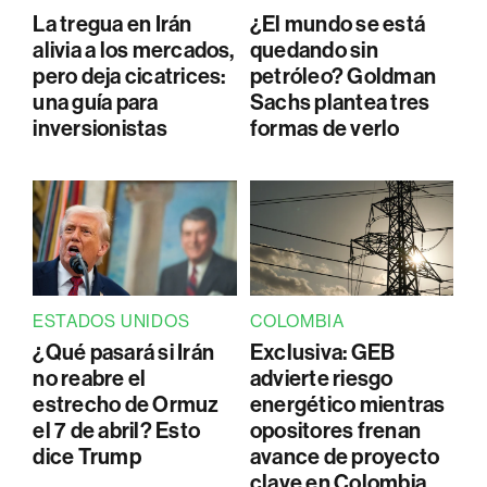
La tregua en Irán
¿El mundo se está
alivia a los mercados,
quedando sin
pero deja cicatrices:
petróleo? Goldman
una guía para
Sachs plantea tres
inversionistas
formas de verlo
ESTADOS UNIDOS
COLOMBIA
¿Qué pasará si Irán
Exclusiva: GEB
no reabre el
advierte riesgo
estrecho de Ormuz
energético mientras
el 7 de abril? Esto
opositores frenan
dice Trump
avance de proyecto
clave en Colombia