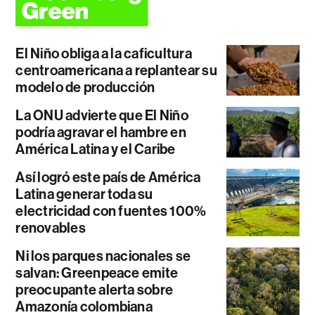
El Niño obliga a la caficultura
centroamericana a replantear su
modelo de producción
La ONU advierte que El Niño
podría agravar el hambre en
América Latina y el Caribe
Así logró este país de América
Latina generar toda su
electricidad con fuentes 100%
renovables
Ni los parques nacionales se
salvan: Greenpeace emite
preocupante alerta sobre
Amazonía colombiana