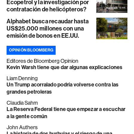
Ecopetrol y la investigación por
contratación de helicópteros?
Alphabet busca recaudar hasta
US$25.000 millones con una
emisión de bonos en EE.UU.
OPINIÓN BLOOMBERG
Editores de Bloomberg Opinion
Kevin Warsh tiene que dar algunas explicaciones
Liam Denning
Un Trump acorralado podría volverse contra las
grandes petroleras
Claudia Sahm
La Reserva Federal tiene que empezar a escuchar
a la gente común
John Authers
La historia de dos burbujas y el riesgo de una