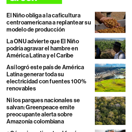
El Niño obliga a la caficultura
centroamericana a replantear su
modelo de producción
La ONU advierte que El Niño
podría agravar el hambre en
América Latina y el Caribe
Así logró este país de América
Latina generar toda su
electricidad con fuentes 100%
renovables
Ni los parques nacionales se
salvan: Greenpeace emite
preocupante alerta sobre
Amazonía colombiana