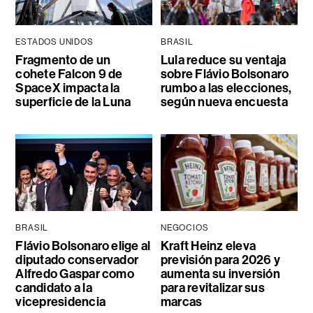
ESTADOS UNIDOS
BRASIL
Fragmento de un
Lula reduce su ventaja
cohete Falcon 9 de
sobre Flávio Bolsonaro
SpaceX impacta la
rumbo a las elecciones,
superficie de la Luna
según nueva encuesta
BRASIL
NEGOCIOS
Flávio Bolsonaro elige al
Kraft Heinz eleva
diputado conservador
previsión para 2026 y
Alfredo Gaspar como
aumenta su inversión
candidato a la
para revitalizar sus
vicepresidencia
marcas