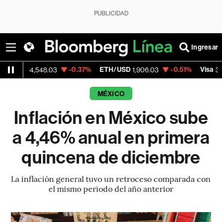
PUBLICIDAD
Ingresar
-0.37%
ETH/USD
-0.51%
Visa
-
4,548.03
1,906.03
368.54
MÉXICO
Inflación en México sube
a 4,46% anual en primera
quincena de diciembre
La inflación general tuvo un retroceso comparada con
el mismo periodo del año anterior