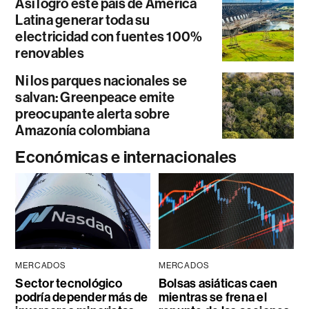
Así logró este país de América
Latina generar toda su
electricidad con fuentes 100%
renovables
Ni los parques nacionales se
salvan: Greenpeace emite
preocupante alerta sobre
Amazonía colombiana
Económicas e internacionales
MERCADOS
MERCADOS
Sector tecnológico
Bolsas asiáticas caen
podría depender más de
mientras se frena el