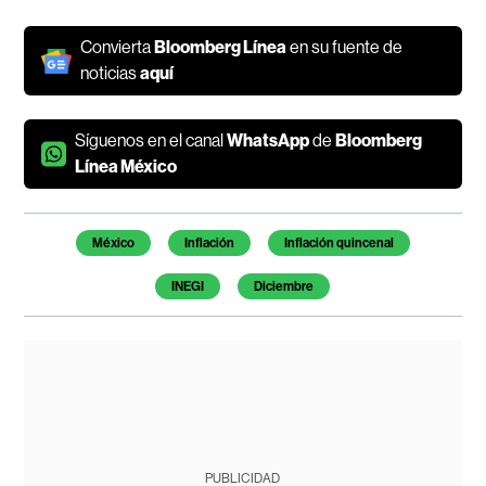
Convierta
Bloomberg Línea
en su fuente de
noticias
aquí
Síguenos en el canal
WhatsApp
de
Bloomberg
Línea México
Temas de este artículo
México
Inflación
Inflación quincenal
INEGI
Diciembre
PUBLICIDAD