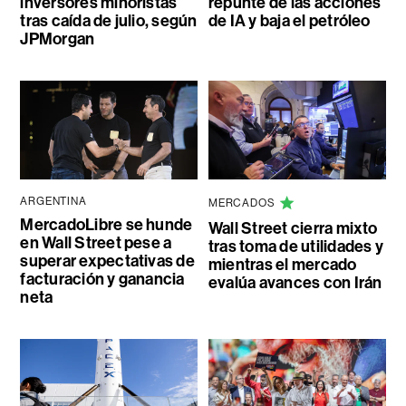
inversores minoristas
repunte de las acciones
tras caída de julio, según
de IA y baja el petróleo
JPMorgan
ARGENTINA
MERCADOS
MercadoLibre se hunde
Wall Street cierra mixto
en Wall Street pese a
tras toma de utilidades y
superar expectativas de
mientras el mercado
facturación y ganancia
evalúa avances con Irán
neta