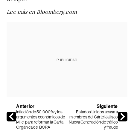
Lee más en Bloomberg.com
PUBLICIDAD
Anterior
Siguiente
Inflación de 50.000% y los
Estados Unidos acusa a
argumentos económicos de
miembros del Cártel Jalisco
Milei para reformar la Carta
Nueva Generación de tráfico
Orgánica del BCRA
y fraude