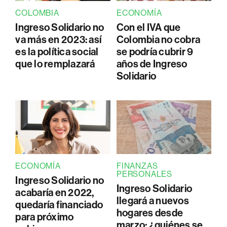
COLOMBIA
ECONOMÍA
Ingreso Solidario no
Con el IVA que
va más en 2023: así
Colombia no cobra
es la política social
se podría cubrir 9
que lo remplazará
años de Ingreso
Solidario
ECONOMÍA
FINANZAS
PERSONALES
Ingreso Solidario no
Ingreso Solidario
acabaría en 2022,
llegará a nuevos
quedaría financiado
hogares desde
para próximo
marzo: ¿quiénes se