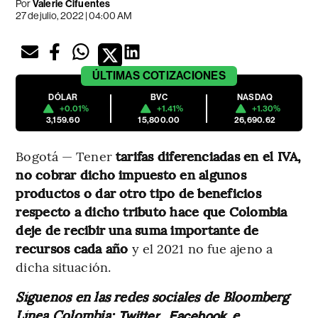
Por
Valerie Cifuentes
27 de julio, 2022 | 04:00 AM
ÚLTIMAS
COTIZACIONES
DÓLAR
BVC
NASDAQ
+0.01%
+1.41%
+1.30%
3,159.60
15,800.00
26,690.62
Bogotá — Tener
tarifas diferenciadas en el IVA,
no cobrar dicho impuesto en algunos
productos o dar otro tipo de beneficios
respecto a dicho tributo hace que Colombia
deje de recibir una suma importante de
recursos cada año
y el 2021 no fue ajeno a
dicha situación.
Síguenos en las redes sociales de Bloomberg
Línea Colombia:
,
e
Twitter
Facebook