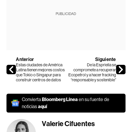
PUBLICIDAD
Anterior
Siguiente
Estas ciudades de América
De la Espriella se
Latina tienen mejores costos
compromete a recuperar
que Tokio o Singapur para
Ecopetrol y a hacer fracking
construir centros de datos
“responsable y sostenible”
Convierta
Bloomberg Línea
en su fuente de
noticias
aquí
Valerie Cifuentes