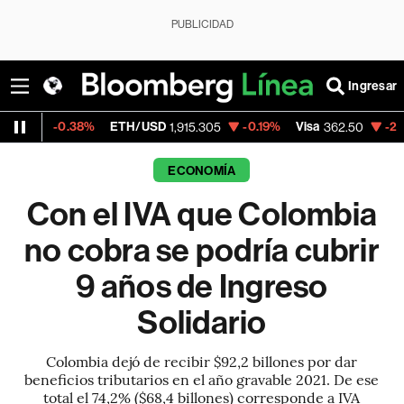
PUBLICIDAD
Ingresar
38%
ETH/USD
-0.19%
Visa
-2.15%
Mercad
1,915.305
362.50
ECONOMÍA
Con el IVA que Colombia
no cobra se podría cubrir
9 años de Ingreso
Solidario
Colombia dejó de recibir $92,2 billones por dar
beneficios tributarios en el año gravable 2021. De ese
total el 74,2% ($68,4 billones) corresponde a IVA