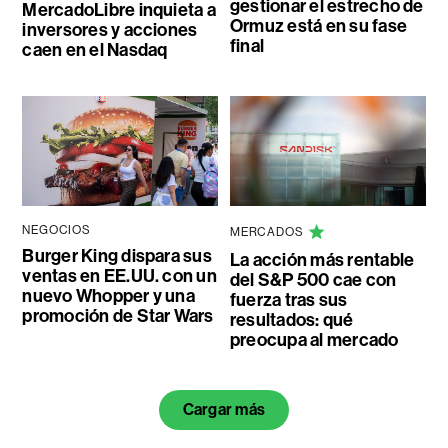
gestionar el estrecho de
MercadoLibre inquieta a
Ormuz está en su fase
inversores y acciones
final
caen en el Nasdaq
NEGOCIOS
MERCADOS
Burger King dispara sus
La acción más rentable
ventas en EE.UU. con un
del S&P 500 cae con
nuevo Whopper y una
fuerza tras sus
promoción de Star Wars
resultados: qué
preocupa al mercado
Cargar más