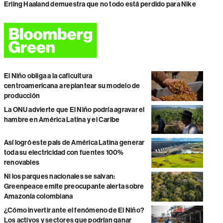
Erling Haaland demuestra que no todo está perdido para Nike
El Niño obliga a la caficultura
centroamericana a replantear su modelo de
producción
La ONU advierte que El Niño podría agravar el
hambre en América Latina y el Caribe
Así logró este país de América Latina generar
toda su electricidad con fuentes 100%
renovables
Ni los parques nacionales se salvan:
Greenpeace emite preocupante alerta sobre
Amazonía colombiana
¿Cómo invertir ante el fenómeno de El Niño?
Los activos y sectores que podrían ganar