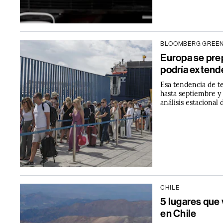
BLOOMBERG GREE
Europa se pre
podría extende
Esa tendencia de t
hasta septiembre y 
análisis estacional
CHILE
5 lugares que 
en Chile