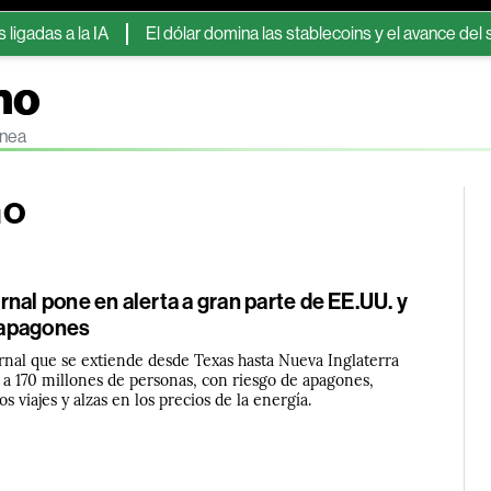
 IA
El dólar domina las stablecoins y el avance del sector lleva
no
ínea
no
nal pone en alerta a gran parte de EE.UU. y
apagones
nal que se extiende desde Texas hasta Nueva Inglaterra
 a 170 millones de personas, con riesgo de apagones,
s viajes y alzas en los precios de la energía.