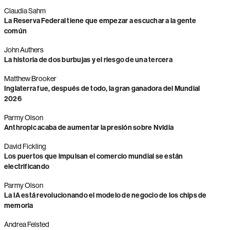
Claudia Sahm
La Reserva Federal tiene que empezar a escuchar a la gente
común
John Authers
La historia de dos burbujas y el riesgo de una tercera
Matthew Brooker
Inglaterra fue, después de todo, la gran ganadora del Mundial
2026
Parmy Olson
Anthropic acaba de aumentar la presión sobre Nvidia
David Fickling
Los puertos que impulsan el comercio mundial se están
electrificando
Parmy Olson
La IA está revolucionando el modelo de negocio de los chips de
memoria
Andrea Felsted