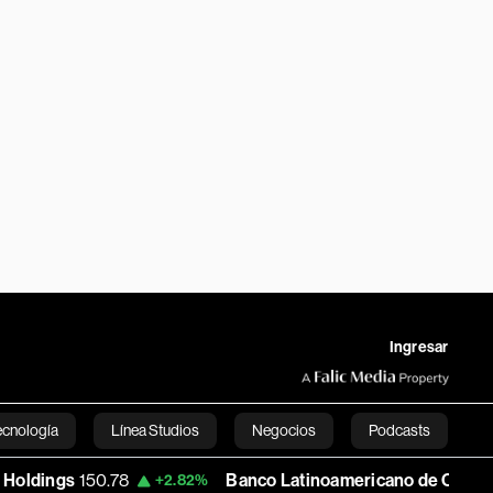
Ingresar
ecnología
Línea Studios
Negocios
Podcasts
50.78
Banco Latinoamericano de Comercio Exterio
+2.82%
English