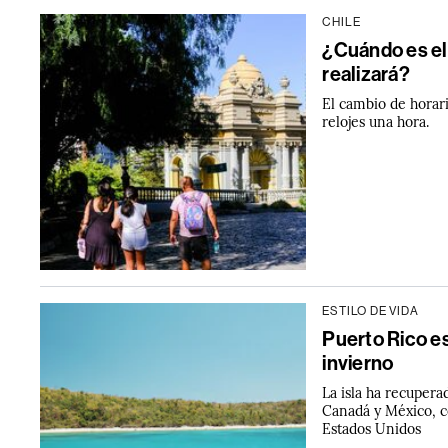
CHILE
¿Cuándo es el 
realizará?
El cambio de horari
relojes una hora.
ESTILO DE VIDA
Puerto Rico es
invierno
La isla ha recupera
Canadá y México, c
Estados Unidos