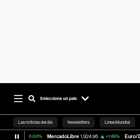
Seleccione un país
Las noticias del día
Newsletters
Línea Mundial
MercadoLibre
1,924.95
Euro/Dólar
1.1543
0.00%
+1.85%
Bloomberg 