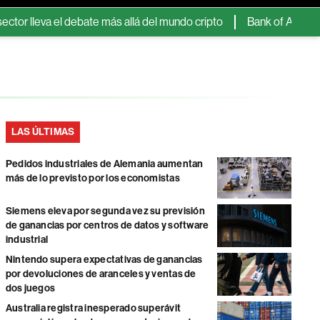
 el debate más allá del mundo cripto
Bank of America prevé que e
LAS ÚLTIMAS
Pedidos industriales de Alemania aumentan
más de lo previsto por los economistas
Siemens eleva por segunda vez su previsión
de ganancias por centros de datos y software
industrial
Nintendo supera expectativas de ganancias
por devoluciones de aranceles y ventas de
dos juegos
Australia registra inesperado superávit