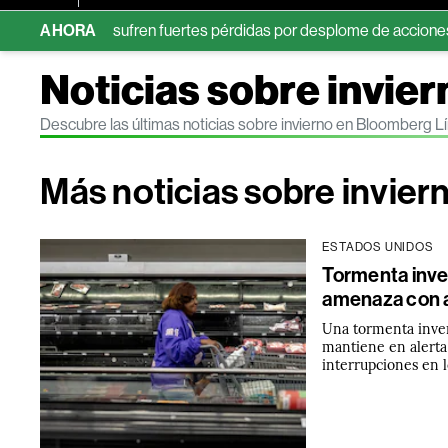
ura sufren fuertes pérdidas por desplome de acciones ligadas a la
AHORA
Noticias sobre invier
Descubre las últimas noticias sobre invierno en Bloomberg L
Más noticias sobre invier
ESTADOS UNIDOS
Tormenta inver
amenaza con 
Una tormenta inver
mantiene en alerta
interrupciones en lo