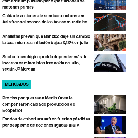
comercial impulsado por exportaciones de
materias primas
Caída de acciones de semiconductores en
Asia frena el avance de las bolsas mundiales
Analistas prevén que Banxico deje sin cambio
la tasa mientras inflación baja a 3,13% en julio
Sector tecnológico podría depender más de
inversores minoristas tras caída de julio,
según JPMorgan
MERCADOS
Precios por guerra en Medio Oriente
compensaron caída de producción de
Ecopetrol
Fondos de cobertura sufren fuertes pérdidas
por desplome de acciones ligadas a la IA