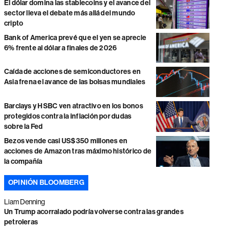
El dólar domina las stablecoins y el avance del
sector lleva el debate más allá del mundo
cripto
Bank of America prevé que el yen se aprecie
6% frente al dólar a finales de 2026
Caída de acciones de semiconductores en
Asia frena el avance de las bolsas mundiales
Barclays y HSBC ven atractivo en los bonos
protegidos contra la inflación por dudas
sobre la Fed
Bezos vende casi US$350 millones en
acciones de Amazon tras máximo histórico de
la compañía
OPINIÓN BLOOMBERG
Liam Denning
Un Trump acorralado podría volverse contra las grandes
petroleras