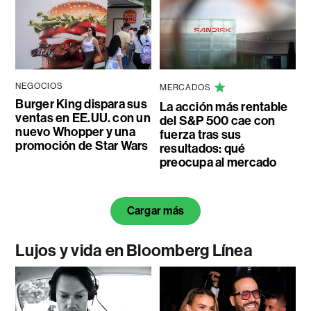
NEGOCIOS
MERCADOS
Burger King dispara sus
La acción más rentable
ventas en EE.UU. con un
del S&P 500 cae con
nuevo Whopper y una
fuerza tras sus
promoción de Star Wars
resultados: qué
preocupa al mercado
Cargar más
Lujos y vida en Bloomberg Línea