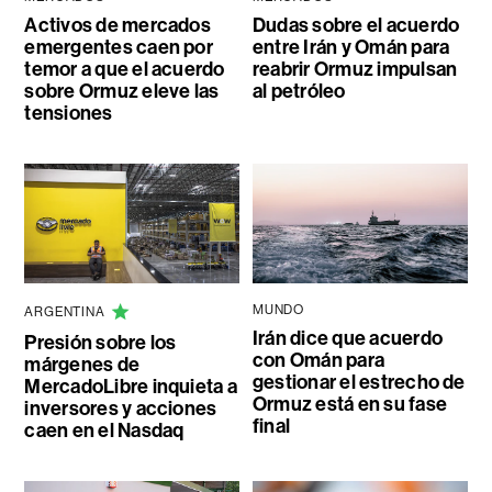
Activos de mercados
Dudas sobre el acuerdo
emergentes caen por
entre Irán y Omán para
temor a que el acuerdo
reabrir Ormuz impulsan
sobre Ormuz eleve las
al petróleo
tensiones
MUNDO
ARGENTINA
Irán dice que acuerdo
Presión sobre los
con Omán para
márgenes de
gestionar el estrecho de
MercadoLibre inquieta a
Ormuz está en su fase
inversores y acciones
final
caen en el Nasdaq