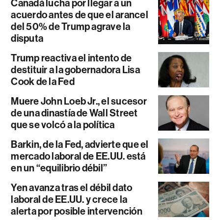
Canadá lucha por llegar a un
acuerdo antes de que el arancel
del 50% de Trump agrave la
disputa
Trump reactiva el intento de
destituir a la gobernadora Lisa
Cook de la Fed
Muere John Loeb Jr., el sucesor
de una dinastía de Wall Street
que se volcó a la política
Barkin, de la Fed, advierte que el
mercado laboral de EE.UU. está
en un “equilibrio débil”
Yen avanza tras el débil dato
laboral de EE.UU. y crece la
alerta por posible intervención