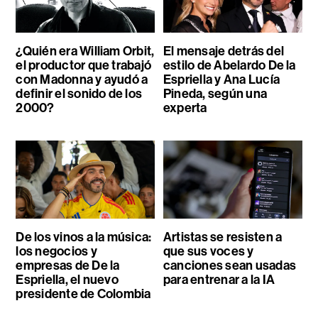
¿Quién era William Orbit,
El mensaje detrás del
el productor que trabajó
estilo de Abelardo De la
con Madonna y ayudó a
Espriella y Ana Lucía
definir el sonido de los
Pineda, según una
2000?
experta
De los vinos a la música:
Artistas se resisten a
los negocios y
que sus voces y
empresas de De la
canciones sean usadas
Espriella, el nuevo
para entrenar a la IA
presidente de Colombia