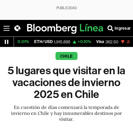
PUBLICIDAD
Ingresar
1%
ETH/USD
+0.10%
Visa
-2.15%
Mercado
1,915.895
362.50
CHILE
5 lugares que visitar en la
vacaciones de invierno
2025 en Chile
En cuestión de días comenzará la temporada de
invierno en Chile y hay innumerables destinos por
visitar.