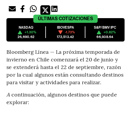
ÚLTIMAS
COTIZACIONES
NASDAQ
IBOVESPA
S&P/BMV IPC
+1.30%
-1.73%
+0.82%
26,690.62
172,513.42
66,938.64
Bloomberg Línea — La próxima temporada de
invierno en Chile comenzará el 20 de junio y
se extenderá hasta el 22 de septiembre, razón
por la cual algunos están consultando destinos
para visitar y actividades para realizar.
A
continuación, algunos destinos que puede
explorar: