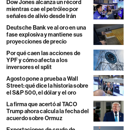
Dow Jones alcanza un récord
mientras cae el petróleo por
señales de alivio desde Irán
Deutsche Bank ve al oro en una
fase explosiva y mantiene sus
proyecciones de precio
Por qué caen las acciones de
YPF y cómo afecta a los
inversores el split
Agosto pone a prueba a Wall
Street: qué dice la historia sobre
el S&P 500, el dólar y el oro
La firma que acertó al TACO
Trump ahora calcula la fecha del
acuerdo sobre Ormuz
Exportaciones de crudo de