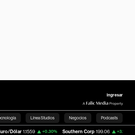
Ingresar
ecnología
Línea Studios
Negocios
Podcasts
lar
1.1559
Southern Corp
199.06
Copa 
+0.30%
+3.12%
English