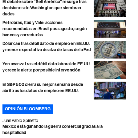
El debate sobre “Sell América” resurge tras
decisiones de Washington que siembran
dudas
Petrobras, Itaú y Vale: acciones
recomendadas en Brasil para agosto, según
bancos y corredurías
Dólar cae tras débil dato de empleo en EE.UU.
y menor expectativa de alza de tasas de la Fed
Yen avanza tras el débil dato laboral de EE.UU.
y crece la alerta por posible intervención
El S&P 500 cierra su mejor semana desde
abril tras los datos de empleo en EE.UU.
OPINIÓN BLOOMBERG
Juan Pablo Spinetto
México está ganando la guerra comercial gracias a la
hospitalidad