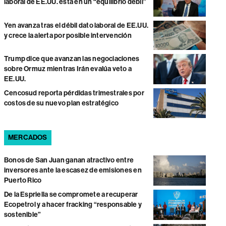
laboral de EE.UU. está en un “equilibrio débil”
Yen avanza tras el débil dato laboral de EE.UU.
y crece la alerta por posible intervención
Trump dice que avanzan las negociaciones
sobre Ormuz mientras Irán evalúa veto a
EE.UU.
Cencosud reporta pérdidas trimestrales por
costos de su nuevo plan estratégico
MERCADOS
Bonos de San Juan ganan atractivo entre
inversores ante la escasez de emisiones en
Puerto Rico
De la Espriella se compromete a recuperar
Ecopetrol y a hacer fracking “responsable y
sostenible”