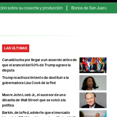
obre su cosecha y producción
Bonos de San Juan ganan atractiv
LAS ÚLTIMAS
Canadá lucha por llegar a un acuerdo antes de
que el arancel del 50% de Trump agrave la
disputa
Trump reactiva el intento de destituir a la
gobernadora Lisa Cook de la Fed
Muere John Loeb Jr., el sucesor de una
dinastía de Wall Street que se volcó a la
política
Barkin, de la Fed, advierte que el mercado