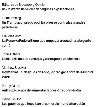
Editores de Bloomberg Opinion
Kevin Warsh tiene que dar algunas explicaciones
Liam Denning
Un Trump acorralado podría volverse contra las grandes
petroleras
Claudia Sahm
La Reserva Federal tiene que empezar a escuchar a la gente
común
John Authers
La historia de dos burbujas y el riesgo de una tercera
Matthew Brooker
Inglaterra fue, después de todo, la gran ganadora del Mundial
2026
Parmy Olson
Anthropic acaba de aumentar la presión sobre Nvidia
David Fickling
Los puertos que impulsan el comercio mundial se están