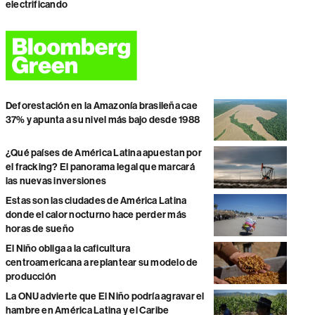
electrificando
Deforestación en la Amazonía brasileña cae
37% y apunta a su nivel más bajo desde 1988
¿Qué países de América Latina apuestan por
el fracking? El panorama legal que marcará
las nuevas inversiones
Estas son las ciudades de América Latina
donde el calor nocturno hace perder más
horas de sueño
El Niño obliga a la caficultura
centroamericana a replantear su modelo de
producción
La ONU advierte que El Niño podría agravar el
hambre en América Latina y el Caribe