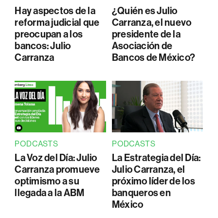
Hay aspectos de la
¿Quién es Julio
reforma judicial que
Carranza, el nuevo
preocupan a los
presidente de la
bancos: Julio
Asociación de
Carranza
Bancos de México?
PODCASTS
PODCASTS
La Voz del Día: Julio
La Estrategia del Día:
Carranza promueve
Julio Carranza, el
optimismo a su
próximo líder de los
llegada a la ABM
banqueros en
México