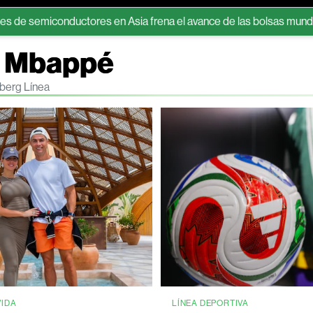
iconductores en Asia frena el avance de las bolsas mundiales
an Mbappé
mberg Línea
VIDA
LÍNEA DEPORTIVA