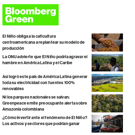
El Niño obliga a la caficultura
centroamericana a replantear su modelo de
producción
La ONU advierte que El Niño podría agravar el
hambre en América Latina y el Caribe
Así logró este país de América Latina generar
toda su electricidad con fuentes 100%
renovables
Ni los parques nacionales se salvan:
Greenpeace emite preocupante alerta sobre
Amazonía colombiana
¿Cómo invertir ante el fenómeno de El Niño?
Los activos y sectores que podrían ganar