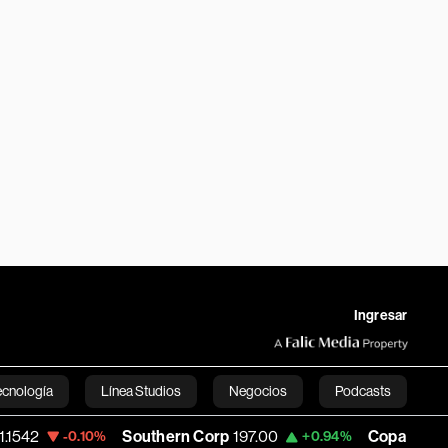
Ingresar
ecnología
Línea Studios
Negocios
Podcasts
Southern Corp
197.00
Copa Holdings
150.
-0.10%
+0.94%
English