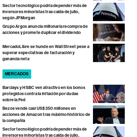
Sector tecnológico podría depender más de
inversores minoristas tras caída de julio,
según JPMorgan
Grupo Argos anuncia millonaria recompra de
acciones y promete duplicar el dividendo
MercadoLibre se hunde en Wall Street pese a
superar expectativas de facturación y
ganancia neta
MERCADOS
Barclays y HSBC ven atractivo en los bonos
protegidos contra la inflación por dudas
sobre la Fed
Bezos vende casi US$350 millones en
acciones de Amazon tras máximo histórico de
la compañía
Sector tecnológico podría depender más de
inversores minoristas tras caída de julio,