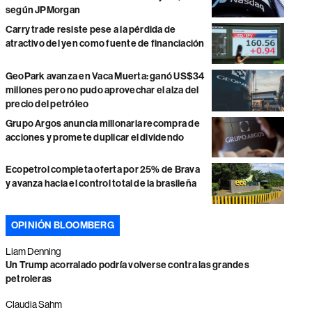
según JPMorgan
Carry trade resiste pese a la pérdida de
atractivo del yen como fuente de financiación
GeoPark avanza en Vaca Muerta: ganó US$34
millones pero no pudo aprovechar el alza del
precio del petróleo
Grupo Argos anuncia millonaria recompra de
acciones y promete duplicar el dividendo
Ecopetrol completa oferta por 25% de Brava
y avanza hacia el control total de la brasileña
OPINIÓN BLOOMBERG
Liam Denning
Un Trump acorralado podría volverse contra las grandes
petroleras
Claudia Sahm