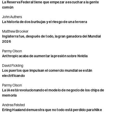
La Reserva Federal tiene que empezar a escuchar a la gente
común
John Authers
La historia de dos burbujas y el riesgo de una tercera
Matthew Brooker
Inglaterra fue, después de todo, la gran ganadora del Mundial
2026
Parmy Olson
Anthropic acaba de aumentar la presión sobre Nvidia
David Fickling
Los puertos que impulsan el comercio mundial se están
electrificando
Parmy Olson
La IA está revolucionando el modelo de negocio de los chips de
memoria
Andrea Felsted
Erling Haaland demuestra que no todo está perdido para Nike