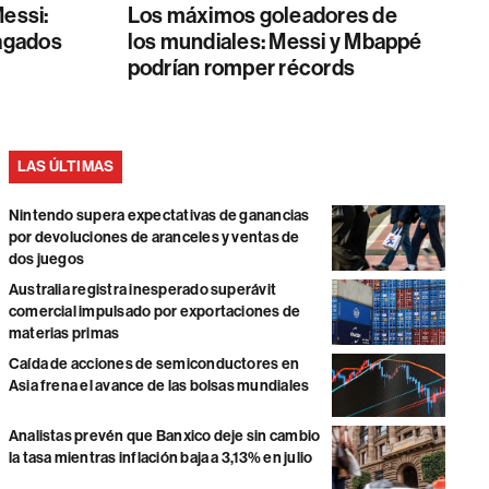
Messi:
Los máximos goleadores de
pagados
los mundiales: Messi y Mbappé
podrían romper récords
LAS ÚLTIMAS
Nintendo supera expectativas de ganancias
por devoluciones de aranceles y ventas de
dos juegos
Australia registra inesperado superávit
comercial impulsado por exportaciones de
materias primas
Caída de acciones de semiconductores en
Asia frena el avance de las bolsas mundiales
Analistas prevén que Banxico deje sin cambio
la tasa mientras inflación baja a 3,13% en julio