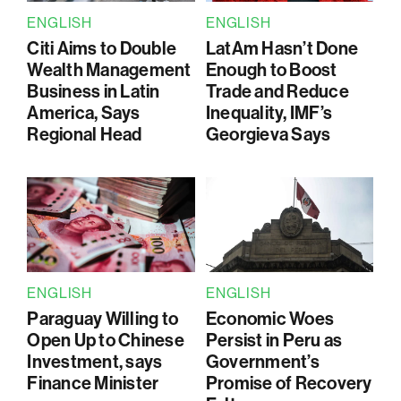
ENGLISH
ENGLISH
Citi Aims to Double
LatAm Hasn’t Done
Wealth Management
Enough to Boost
Business in Latin
Trade and Reduce
America, Says
Inequality, IMF’s
Regional Head
Georgieva Says
ENGLISH
ENGLISH
Paraguay Willing to
Economic Woes
Open Up to Chinese
Persist in Peru as
Investment, says
Government’s
Finance Minister
Promise of Recovery