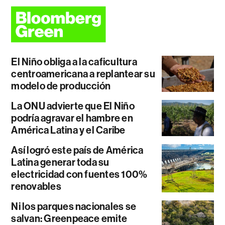
El Niño obliga a la caficultura
centroamericana a replantear su
modelo de producción
La ONU advierte que El Niño
podría agravar el hambre en
América Latina y el Caribe
Así logró este país de América
Latina generar toda su
electricidad con fuentes 100%
renovables
Ni los parques nacionales se
salvan: Greenpeace emite