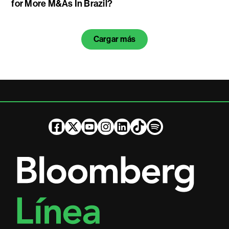
for More M&As In Brazil?
Cargar más