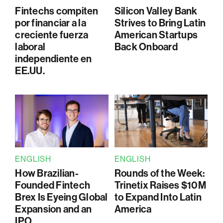
Fintechs compiten
Silicon Valley Bank
por financiar a la
Strives to Bring Latin
creciente fuerza
American Startups
laboral
Back Onboard
independiente en
EE.UU.
ENGLISH
ENGLISH
How Brazilian-
Rounds of the Week:
Founded Fintech
Trinetix Raises $10M
Brex Is Eyeing Global
to Expand Into Latin
Expansion and an
America
IPO