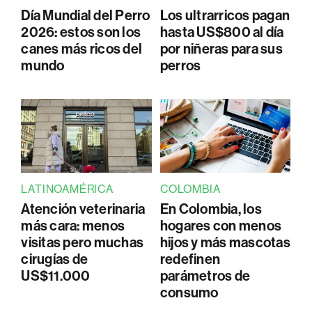
Día Mundial del Perro
Los ultrarricos pagan
2026: estos son los
hasta US$800 al día
canes más ricos del
por niñeras para sus
mundo
perros
LATINOAMÉRICA
COLOMBIA
Atención veterinaria
En Colombia, los
más cara: menos
hogares con menos
visitas pero muchas
hijos y más mascotas
cirugías de
redefinen
US$11.000
parámetros de
consumo