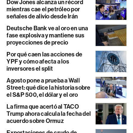
Dow Jones alcanza un récord
mientras cae el petróleo por
señales de alivio desde Irán
Deutsche Bank ve al oro en una
fase explosiva y mantiene sus
proyecciones de precio
Por qué caen las acciones de
YPF y cómo afecta a los
inversores el split
Agosto pone a prueba a Wall
Street: qué dice la historia sobre
el S&P 500, el dólar y el oro
La firma que acertó al TACO
Trump ahora calcula la fecha del
acuerdo sobre Ormuz
Exportaciones de crudo de