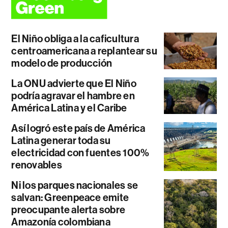
El Niño obliga a la caficultura
centroamericana a replantear su
modelo de producción
La ONU advierte que El Niño
podría agravar el hambre en
América Latina y el Caribe
Así logró este país de América
Latina generar toda su
electricidad con fuentes 100%
renovables
Ni los parques nacionales se
salvan: Greenpeace emite
preocupante alerta sobre
Amazonía colombiana