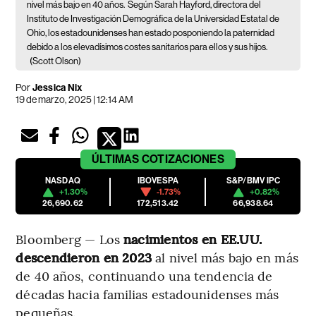
nivel más bajo en 40 años.
Según Sarah Hayford, directora del
Instituto de Investigación Demográfica de la Universidad Estatal de
Ohio, los estadounidenses han estado posponiendo la paternidad
debido a los elevadísimos costes sanitarios para ellos y sus hijos.
(Scott Olson)
Por
Jessica Nix
19 de marzo, 2025 | 12:14 AM
ÚLTIMAS
COTIZACIONES
NASDAQ
IBOVESPA
S&P/BMV IPC
+1.30%
-1.73%
+0.82%
26,690.62
172,513.42
66,938.64
Bloomberg — Los
nacimientos en EE.UU.
descendieron en 2023
al nivel más bajo en más
de 40 años, continuando una tendencia de
décadas hacia familias estadounidenses más
pequeñas.