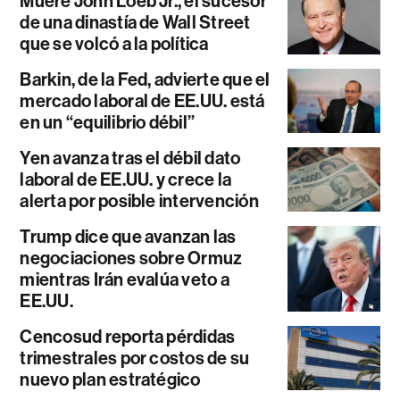
Muere John Loeb Jr., el sucesor
de una dinastía de Wall Street
que se volcó a la política
Barkin, de la Fed, advierte que el
mercado laboral de EE.UU. está
en un “equilibrio débil”
Yen avanza tras el débil dato
laboral de EE.UU. y crece la
alerta por posible intervención
Trump dice que avanzan las
negociaciones sobre Ormuz
mientras Irán evalúa veto a
EE.UU.
Cencosud reporta pérdidas
trimestrales por costos de su
nuevo plan estratégico