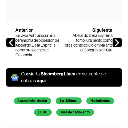
Anterior
Siguiente
En vivo: Así transcurre la
Abelardo De la Espriella
ceremonia de posesión de
tomó juramento como
Abelardo De la Espriella
presidente de Colombia ante
como presidente de
el Congreso en Cali
Colombia
Convierta
Bloomberg Línea
en su fuente de
noticias
aquí
Temas de este artículo
Las noticias del día
Las Últimas
Nacimientos
EE UU
Tasa de nacimiento