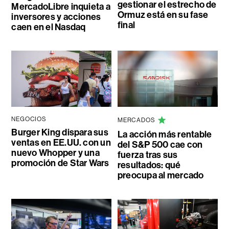
gestionar el estrecho de
MercadoLibre inquieta a
Ormuz está en su fase
inversores y acciones
final
caen en el Nasdaq
NEGOCIOS
MERCADOS
Burger King dispara sus
La acción más rentable
ventas en EE.UU. con un
del S&P 500 cae con
nuevo Whopper y una
fuerza tras sus
promoción de Star Wars
resultados: qué
preocupa al mercado