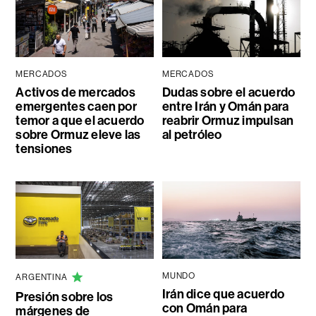
MERCADOS
MERCADOS
Activos de mercados
Dudas sobre el acuerdo
emergentes caen por
entre Irán y Omán para
temor a que el acuerdo
reabrir Ormuz impulsan
sobre Ormuz eleve las
al petróleo
tensiones
MUNDO
ARGENTINA
Irán dice que acuerdo
Presión sobre los
con Omán para
márgenes de