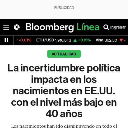
PUBLICIDAD
Ingresar
.01%
ETH/USD
+0.15%
Visa
-2.15%
Merca
1,916.843
362.50
ACTUALIDAD
La incertidumbre política
impacta en los
nacimientos en EE.UU.
con el nivel más bajo en
40 años
Los nacimientos han ido disminuyendo en todo el