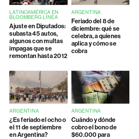
LATINOAMÉRICA EN
ARGENTINA
BLOOMBERG LÍNEA
Feriado del 8 de
Ajuste en Diputados:
diciembre: qué se
subasta 45 autos,
celebra, a quienes
algunos con multas
aplica y cómo se
impagas que se
cobra
remontan hasta 2012
ARGENTINA
ARGENTINA
¿Es feriado el ocho o
Cuándo y dónde
el 11 de septiembre
cobro el bono de
en Argentina?
$60.000 para