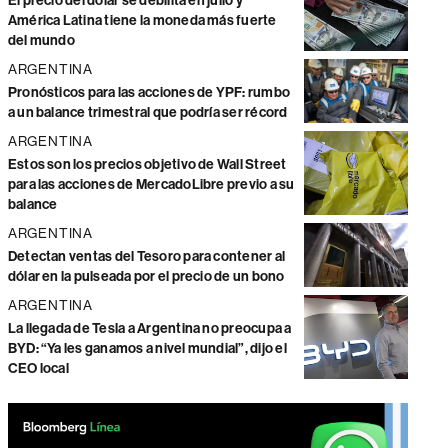
El precio del dólar se debilita en julio y
América Latina tiene la moneda más fuerte
del mundo
ARGENTINA
Pronósticos para las acciones de YPF: rumbo
a un balance trimestral que podría ser récord
ARGENTINA
Estos son los precios objetivo de Wall Street
para las acciones de MercadoLibre previo a su
balance
ARGENTINA
Detectan ventas del Tesoro para contener al
dólar en la pulseada por el precio de un bono
ARGENTINA
La llegada de Tesla a Argentina no preocupa a
BYD: “Ya les ganamos a nivel mundial”, dijo el
CEO local