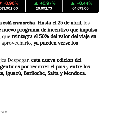
-0.96%
+0.97%
+0.44%
,071,002.00
26,602.73
64,673.05
.
Hasta el 25 de abril
, los
ya está en marcha
e nuevo programa de incentivo que impulsa
, que
reintegra el 50% del valor del viaje en
ra aprovecharlo,
ya pueden verse los
ajes Despegar,
esta nueva edición del
rgentinos por recorrer el país
y
entre los
s, Iguazú, Bariloche, Salta y Mendoza.
IDAD