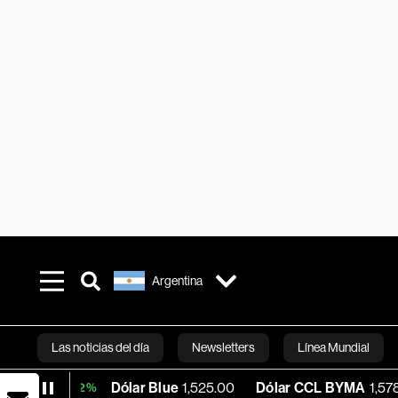
Argentina
Las noticias del día
Newsletters
Línea Mundial
Dólar Blue
1,525.00
Dólar CCL BYMA
1,578.90
B
+0.02%
Bloomberg 