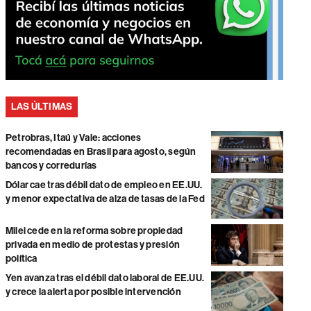
LAS ÚLTIMAS
Petrobras, Itaú y Vale: acciones
recomendadas en Brasil para agosto, según
bancos y corredurías
Dólar cae tras débil dato de empleo en EE.UU.
y menor expectativa de alza de tasas de la Fed
Milei cede en la reforma sobre propiedad
privada en medio de protestas y presión
política
Yen avanza tras el débil dato laboral de EE.UU.
y crece la alerta por posible intervención