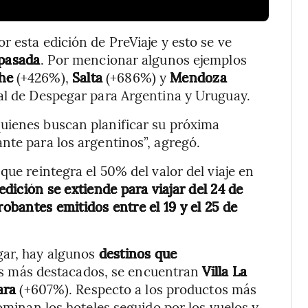
r esta edición de PreViaje y esto se ve
 pasada
. Por mencionar algunos ejemplos
che
(+426%),
Salta
(+686%) y
Mendoza
ral de Despegar para Argentina y Uruguay.
uienes buscan planificar su próxima
nte para los argentinos”, agregó.
que reintegra el 50% del valor del viaje en
edición se extiende para viajar del 24 de
obantes emitidos entre el 19 y el 25 de
gar, hay algunos
destinos que
os más destacados, se encuentran
Villa La
ara
(+607%). Respecto a los productos más
dominan los hoteles seguido por los vuelos y