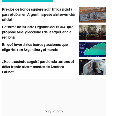
Precios de bonos sugieren dinámica alcista
para el dólar en Argentina pese a intervención
oficial
Reforma de la Carta Orgánica del BCRA: qué
propone Milei y lecciones de la experiencia
regional
En qué invertir: los bonos y acciones que
elige Neix en Argentina y el mundo
¿Hasta cuándo seguirá perdiendo terreno el
dólar frente a las monedas de América
Latina?
PUBLICIDAD