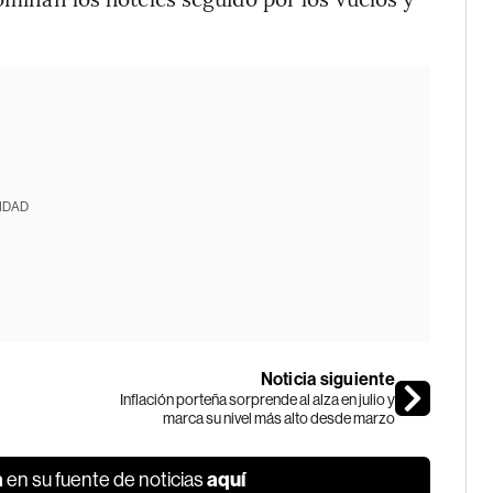
IDAD
Noticia siguiente
Inflación porteña sorprende al alza en julio y
marca su nivel más alto desde marzo
a
aquí
en su fuente de noticias