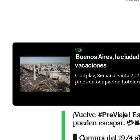
VER +
Buenos Aires, la ciudad
vacaciones
Coldplay, Semana Santa 2023
picos en ocupación hoteler
¡Vuelve
! E
#PreViaje
pueden escapar. 💳🛎️
🖥️ Comprá del 19/4 a