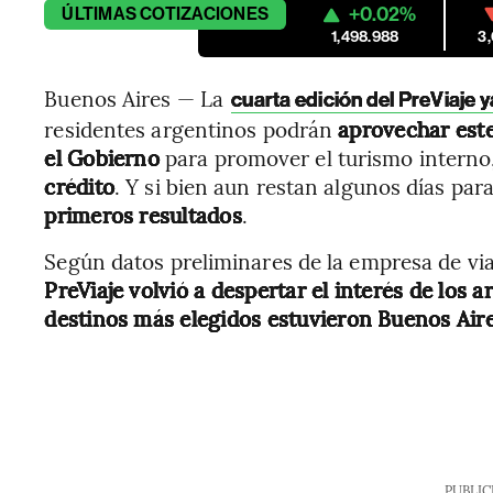
+0.02%
ÚLTIMAS
COTIZACIONES
1,498.988
3
Buenos Aires — La
cuarta edición del PreViaje 
residentes argentinos podrán
aprovechar est
el Gobierno
para promover el turismo interno
crédito
. Y si bien aun restan algunos días pa
primeros resultados
.
Según datos preliminares de la empresa de vi
PreViaje volvió a despertar el interés de los a
destinos más elegidos estuvieron Buenos Aire
PUBLIC