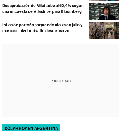
Desaprobación de Milei sube al 62,4% según
una encuesta de AtlasIntel para Bloomberg
Inflación porteña sorprende al alza en julio y
marca su nivel más alto desde marzo
PUBLICIDAD
DÓLAR HOY EN ARGENTINA