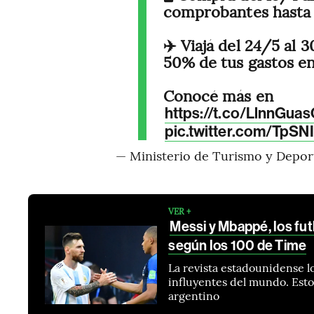
comprobantes hasta 
✈️ Viajá del 24/5 al 
50% de tus gastos en
Conocé más en
https://t.co/LlnnGuas
pic.twitter.com/TpS
— Ministerio de Turismo y Depo
VER +
Messi y Mbappé, los fu
según los 100 de Time
La revista estadounidense l
influyentes del mundo. Esto 
argentino