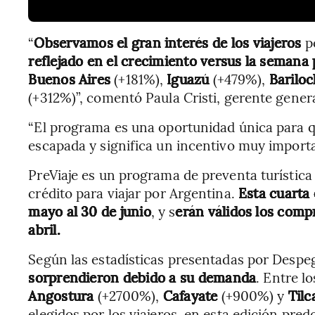
“
Observamos el gran interés de los viajeros
po
reflejado en el crecimiento versus la semana
Buenos Aires
(+181%),
Iguazú
(+479%),
Barilo
(+312%)”, comentó Paula Cristi, gerente gene
“El programa es una oportunidad única para q
escapada y significa un incentivo muy importa
PreViaje es un programa de preventa turística 
crédito para viajar por Argentina.
Esta cuarta 
mayo al 30 de junio
, y s
erán válidos los compr
abril.
Según las estadísticas presentadas por Despe
sorprendieron debido a su demanda
. Entre l
Angostura
(+2700%),
Cafayate
(+900%) y
Tilc
elegidos por los viajeros, en esta edición pre