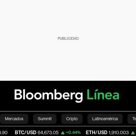
PUBLICIDAD
Mercados
Summit
Cripto
Latinoamérica
T
TC/USD
64,673.05
ETH/USD
1,910.003
+0.44%
+0.22%
Green
Economía
Estilo de vida
Mundo
Videos