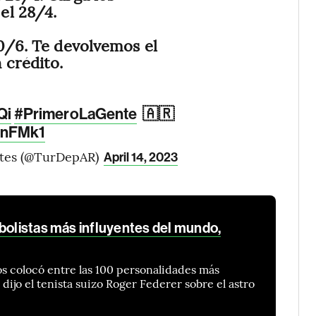
el 28/4.
30/6. Te devolvemos el
 crédito.
🇦🇷
Qi
#PrimeroLaGente
NInFMk1
rtes (@TurDepAR)
April 14, 2023
tbolistas más influyentes del mundo,
os colocó entre las 100 personalidades más
dijo el tenista suizo Roger Federer sobre el astro