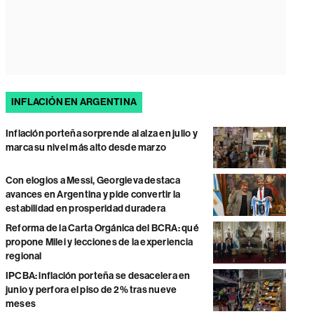
INFLACIÓN EN ARGENTINA
Inflación porteña sorprende al alza en julio y
marca su nivel más alto desde marzo
Con elogios a Messi, Georgieva destaca
avances en Argentina y pide convertir la
estabilidad en prosperidad duradera
Reforma de la Carta Orgánica del BCRA: qué
propone Milei y lecciones de la experiencia
regional
IPCBA: inflación porteña se desacelera en
junio y perfora el piso de 2% tras nueve
meses