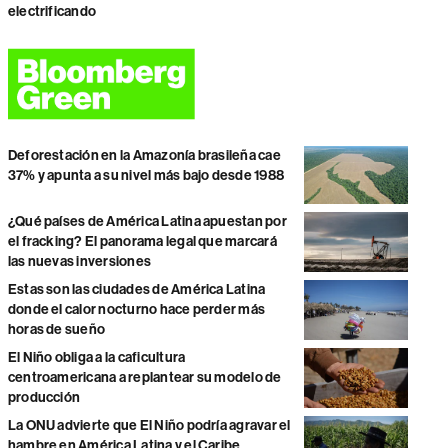
electrificando
Deforestación en la Amazonía brasileña cae
37% y apunta a su nivel más bajo desde 1988
¿Qué países de América Latina apuestan por
el fracking? El panorama legal que marcará
las nuevas inversiones
Estas son las ciudades de América Latina
donde el calor nocturno hace perder más
horas de sueño
El Niño obliga a la caficultura
centroamericana a replantear su modelo de
producción
La ONU advierte que El Niño podría agravar el
hambre en América Latina y el Caribe