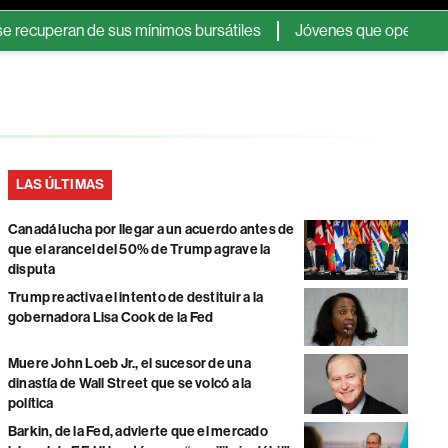
peran de sus mínimos bursátiles
Jóvenes que operan en bolsa a
LAS ÚLTIMAS
Canadá lucha por llegar a un acuerdo antes de
que el arancel del 50% de Trump agrave la
disputa
Trump reactiva el intento de destituir a la
gobernadora Lisa Cook de la Fed
Muere John Loeb Jr., el sucesor de una
dinastía de Wall Street que se volcó a la
política
Barkin, de la Fed, advierte que el mercado