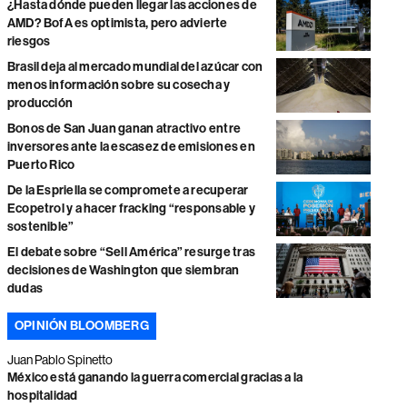
¿Hasta dónde pueden llegar las acciones de
AMD? BofA es optimista, pero advierte
riesgos
Brasil deja al mercado mundial del azúcar con
menos información sobre su cosecha y
producción
Bonos de San Juan ganan atractivo entre
inversores ante la escasez de emisiones en
Puerto Rico
De la Espriella se compromete a recuperar
Ecopetrol y a hacer fracking “responsable y
sostenible”
El debate sobre “Sell América” resurge tras
decisiones de Washington que siembran
dudas
OPINIÓN BLOOMBERG
Juan Pablo Spinetto
México está ganando la guerra comercial gracias a la
hospitalidad