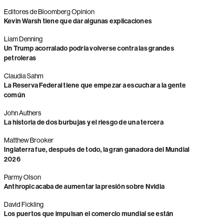
Editores de Bloomberg Opinion
Kevin Warsh tiene que dar algunas explicaciones
Liam Denning
Un Trump acorralado podría volverse contra las grandes
petroleras
Claudia Sahm
La Reserva Federal tiene que empezar a escuchar a la gente
común
John Authers
La historia de dos burbujas y el riesgo de una tercera
Matthew Brooker
Inglaterra fue, después de todo, la gran ganadora del Mundial
2026
Parmy Olson
Anthropic acaba de aumentar la presión sobre Nvidia
David Fickling
Los puertos que impulsan el comercio mundial se están