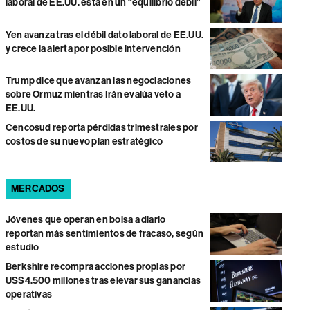
laboral de EE.UU. está en un “equilibrio débil”
Yen avanza tras el débil dato laboral de EE.UU.
y crece la alerta por posible intervención
Trump dice que avanzan las negociaciones
sobre Ormuz mientras Irán evalúa veto a
EE.UU.
Cencosud reporta pérdidas trimestrales por
costos de su nuevo plan estratégico
MERCADOS
Jóvenes que operan en bolsa a diario
reportan más sentimientos de fracaso, según
estudio
Berkshire recompra acciones propias por
US$4.500 millones tras elevar sus ganancias
operativas