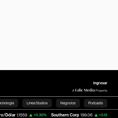
Ingresar
ecnología
Línea Studios
Negocios
Podcasts
ar
1.1559
Southern Corp
199.06
Copa Ho
+0.30%
+3.12%
English