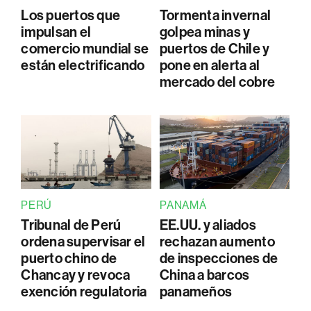
Los puertos que
Tormenta invernal
impulsan el
golpea minas y
comercio mundial se
puertos de Chile y
están electrificando
pone en alerta al
mercado del cobre
PERÚ
PANAMÁ
Tribunal de Perú
EE.UU. y aliados
ordena supervisar el
rechazan aumento
puerto chino de
de inspecciones de
Chancay y revoca
China a barcos
exención regulatoria
panameños