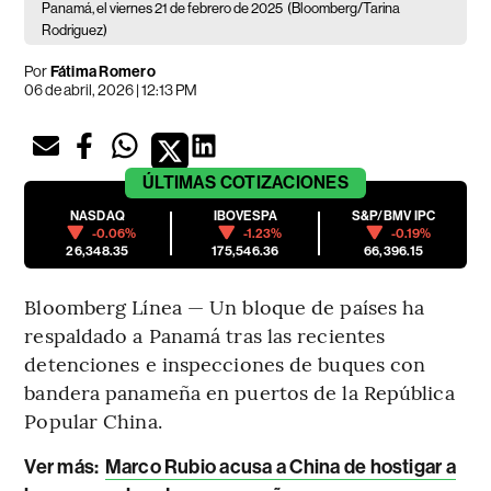
Panamá, el viernes 21 de febrero de 2025
(Bloomberg/Tarina
Rodriguez)
Por
Fátima Romero
06 de abril, 2026 | 12:13 PM
ÚLTIMAS
COTIZACIONES
NASDAQ
IBOVESPA
S&P/BMV IPC
-0.06%
-1.23%
-0.19%
26,348.35
175,546.36
66,396.15
Bloomberg Línea — Un bloque de países ha
respaldado a Panamá tras las recientes
detenciones e inspecciones de buques con
bandera panameña en puertos de la República
Popular China.
Ver más:
Marco Rubio acusa a China de hostigar a