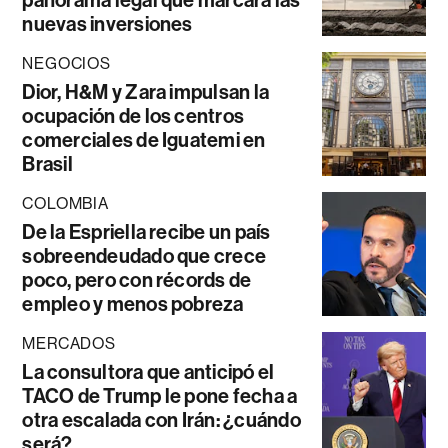
nuevas inversiones
NEGOCIOS
Dior, H&M y Zara impulsan la
ocupación de los centros
comerciales de Iguatemi en
Brasil
COLOMBIA
De la Espriella recibe un país
sobreendeudado que crece
poco, pero con récords de
empleo y menos pobreza
MERCADOS
La consultora que anticipó el
TACO de Trump le pone fecha a
otra escalada con Irán: ¿cuándo
será?