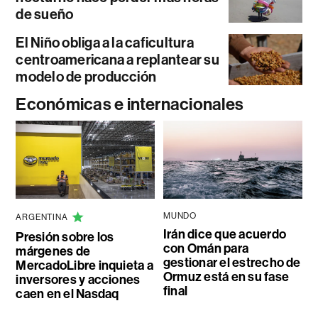
de sueño
El Niño obliga a la caficultura
centroamericana a replantear su
modelo de producción
Económicas e internacionales
MUNDO
ARGENTINA
Irán dice que acuerdo
Presión sobre los
con Omán para
márgenes de
gestionar el estrecho de
MercadoLibre inquieta a
Ormuz está en su fase
inversores y acciones
final
caen en el Nasdaq