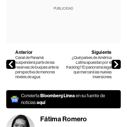
PUBLICIDAD
Anterior
Siguiente
Canal de Panamá
¿Qué países de América
suspenderá parte de las
Latina apuestan por el
reservas de buques ante la
fracking? El panorama legal
perspectiva de menores
que marcará las nuevas
niveles de agua
inversiones
Convierta
Bloomberg Línea
en su fuente de
noticias
aquí
Fátima Romero