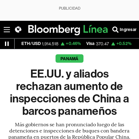
PUBLICIDAD
Ingresar
H/USD
+0.46%
Visa
+0.52%
MercadoLibre
1,914.518
370.47
PANAMÁ
EE.UU. y aliados
rechazan aumento de
inspecciones de China a
barcos panameños
Más gobiernos se han pronunciado luego de las
detenciones e inspecciones de buques con bandera
panameña en puertos de la República Popular China.